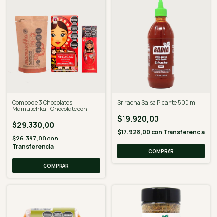
Combo de 3 Chocolates
Sriracha Salsa Picante 500 ml
Mamuschka - Chocolate con
Dulce De Leche y almendras,
$19.920,00
Chocolate 70% Cacao y
$29.330,00
Almendras bañadas en
$17.928,00
con
Transferencia
chocolates
$26.397,00
con
Transferencia