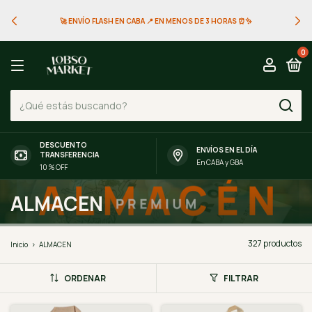
ENVÍO GRATIS EN AMBA CON COMPRAS A PARTIR DE $99.000 🚀📦
0
DESCUENTO
ENVÍOS EN EL DÍA
TRANSFERENCIA
En CABA y GBA
10 % OFF
ALMACEN
327 productos
Inicio
>
ALMACEN
ORDENAR
FILTRAR