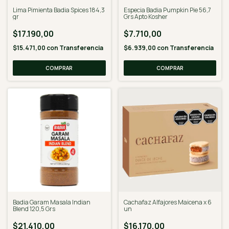
Lima Pimienta Badia Spices 184,3
Especia Badia Pumpkin Pie 56,7
gr
Grs Apto Kosher
$17.190,00
$7.710,00
$15.471,00
con
Transferencia
$6.939,00
con
Transferencia
Badia Garam Masala Indian
Cachafaz Alfajores Maicena x 6
Blend 120,5 Grs
un
$21.410,00
$16.170,00