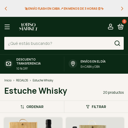
🚀 ENVÍO FLASH EN CABA 📍 EN MENOS DE 3 HORAS ⏰✨
0
DESCUENTO
ENVÍOS EN EL DÍA
TRANSFERENCIA
En CABA y GBA
10 % OFF
Inicio
>
REGALOS
>
Estuche Whisky
Estuche Whisky
20 productos
ORDENAR
FILTRAR