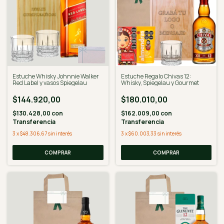
Estuche Whisky Johnnie Walker
Estuche Regalo Chivas 12:
Red Label y vasos Spiegelau
Whisky, Spiegelau y Gourmet
$144.920,00
$180.010,00
$130.428,00
con
$162.009,00
con
Transferencia
Transferencia
3
x
$48.306,67
sin interés
3
x
$60.003,33
sin interés
COMPRAR
COMPRAR