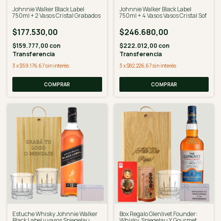
Johnnie Walker Black Label
Johnnie Walker Black Label
750ml + 2 Vasos Cristal Grabados
750ml + 4 Vasos Vasos Cristal Sof
$177.530,00
$246.680,00
$159.777,00
con
$222.012,00
con
Transferencia
Transferencia
3
x
$59.176,67
sin interés
3
x
$82.226,67
sin interés
COMPRAR
Estuche Whisky Johnnie Walker
Box Regalo Glenlivet Founder:
Black Label y vasos Spiegelau
Whisky, Spiegelau Y Gourmet