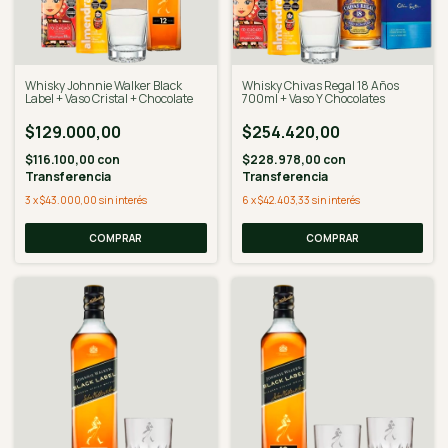
Whisky Johnnie Walker Black
Whisky Chivas Regal 18 Años
Label + Vaso Cristal + Chocolate
700ml + Vaso Y Chocolates
$129.000,00
$254.420,00
$116.100,00
con
$228.978,00
con
Transferencia
Transferencia
3
x
$43.000,00
sin interés
6
x
$42.403,33
sin interés