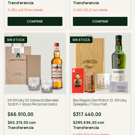
Transferencia
Transferencia
3
x
$34.443,33
sin interés
3
x
$43.216,67
sin interés
COMPRAR
SIN STOCK
SIN STOCK
Kit Whisky Sir Edwards Blended
Box Regalo Glenffidich 12: Whisky,
Scotch + Vasos Personalizados
Spiegelau Y Gourmet
$66.910,00
$317.440,00
$60.219,00
con
$285.696,00
con
Transferencia
Transferencia
6
x
$52.906,67
sin interés