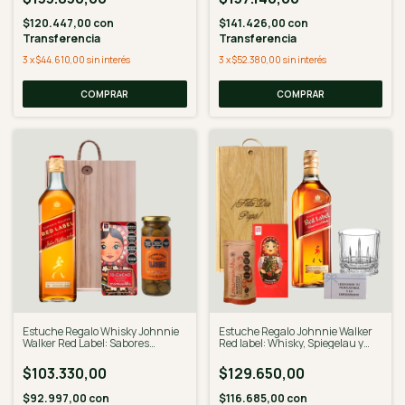
$120.447,00
con
$141.426,00
con
Transferencia
Transferencia
3
x
$44.610,00
sin interés
3
x
$52.380,00
sin interés
COMPRAR
Estuche Regalo Whisky Johnnie
Estuche Regalo Johnnie Walker
Walker Red Label: Sabores
Red label: Whisky, Spiegelau y
Selectos
Gourmet
$103.330,00
$129.650,00
$92.997,00
con
$116.685,00
con