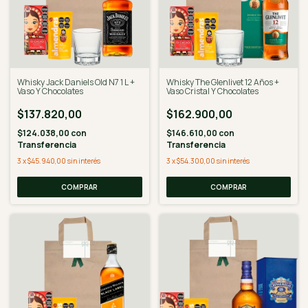
Whisky Jack Daniels Old N7 1 L +
Whisky The Glenlivet 12 Años +
Vaso Y Chocolates
Vaso Cristal Y Chocolates
$137.820,00
$162.900,00
$124.038,00
con
$146.610,00
con
Transferencia
Transferencia
3
x
$45.940,00
sin interés
3
x
$54.300,00
sin interés