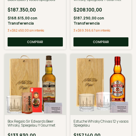
$187.350,00
$208.100,00
$168.615,00
con
$187.290,00
con
Transferencia
Transferencia
3
x
$62.450,00
sin interés
3
x
$69.366,67
sin interés
COMPRAR
Box Regalo Sir Edwards Beer:
Estuche Whisky Chivas 12 y vasos
Whisky, Spiegelau Y Gourmet
Spiegelau
$133.830,00
$157.140,00