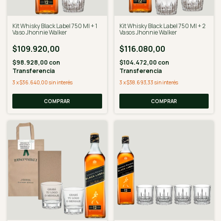
Kit Whisky Black Label 750 Ml + 1
Kit Whisky Black Label 750 Ml + 2
Vaso Jhonnie Walker
Vasos Jhonnie Walker
$109.920,00
$116.080,00
$98.928,00
con
$104.472,00
con
Transferencia
Transferencia
3
x
$36.640,00
sin interés
3
x
$38.693,33
sin interés