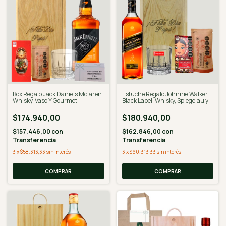
Box Regalo Jack Daniels Mclaren
Estuche Regalo Johnnie Walker
Whisky, Vaso Y Gourmet
Black Label: Whisky, Spiegelau y
Gourmet
$174.940,00
$180.940,00
$157.446,00
con
$162.846,00
con
Transferencia
Transferencia
3
x
$58.313,33
sin interés
3
x
$60.313,33
sin interés
COMPRAR
COMPRAR