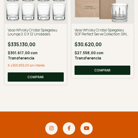
Vaso Whisky Cristal Spiegelau
Vaso Whisky Cristal Spiegelau
Lounge 2.0 X 12 Unidades
SOF Perfect Serve Collection SIN
Grabado
$335.130,00
$30.620,00
$301.617,00
con
$27.558,00
con
Transferencia
Transferencia
6
x
$55.855,00
sin interés