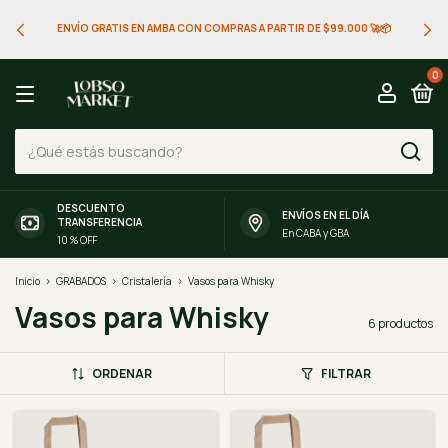
ENVÍO GRATIS EN AMBA CON COMPRAS A PARTIR DE $99.000 🚀📦
0
DESCUENTO
ENVÍOS EN EL DÍA
TRANSFERENCIA
En CABA y GBA
10 % OFF
Inicio
>
GRABADOS
>
Cristalería
>
Vasos para Whisky
Vasos para Whisky
6 productos
ORDENAR
FILTRAR