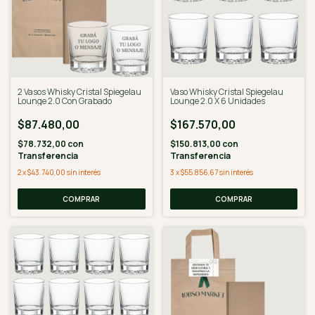
2 Vasos Whisky Cristal Spiegelau
Vaso Whisky Cristal Spiegelau
Lounge 2.0 Con Grabado
Lounge 2.0 X 6 Unidades
$87.480,00
$167.570,00
$78.732,00
con
$150.813,00
con
Transferencia
Transferencia
2
x
$43.740,00
sin interés
3
x
$55.856,67
sin interés
COMPRAR