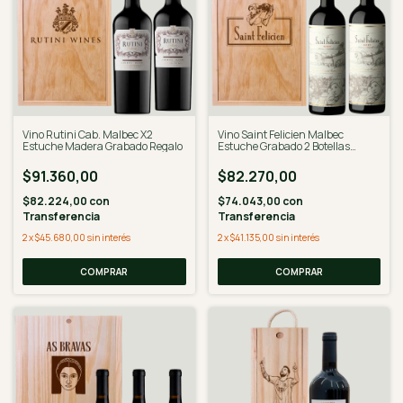
Vino Rutini Cab. Malbec X2
Vino Saint Felicien Malbec
Estuche Madera Grabado Regalo
Estuche Grabado 2 Botellas
750ml
$91.360,00
$82.270,00
$82.224,00
con
$74.043,00
con
Transferencia
Transferencia
2
x
$45.680,00
sin interés
2
x
$41.135,00
sin interés