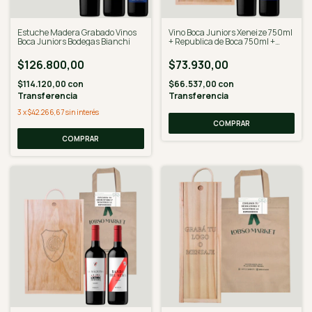
Estuche Madera Grabado Vinos
Vino Boca Juniors Xeneize 750ml
Boca Juniors Bodegas Bianchi
+ Republica de Boca 750ml +
Estuche Madera Grabado
$126.800,00
$73.930,00
$114.120,00
con
$66.537,00
con
Transferencia
Transferencia
3
x
$42.266,67
sin interés
COMPRAR
COMPRAR