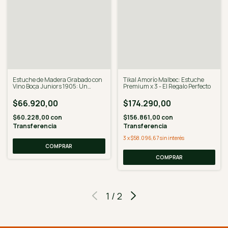
Estuche de Madera Grabado con
Tikal Amorío Malbec: Estuche
Vino Boca Juniors 1905: Un
Premium x 3 - El Regalo Perfecto
Regalo Único
$66.920,00
$174.290,00
$60.228,00
con
$156.861,00
con
Transferencia
Transferencia
3
x
$58.096,67
sin interés
COMPRAR
1
/
2