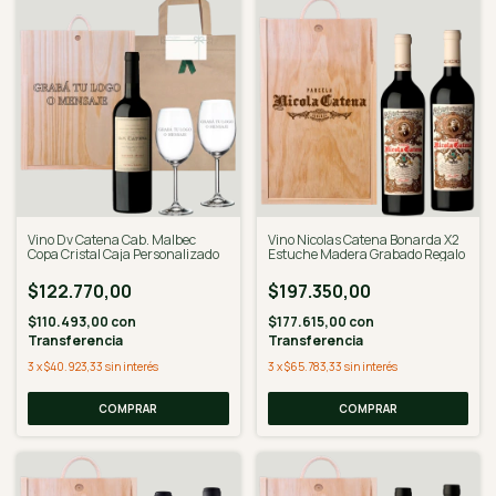
Vino Dv Catena Cab. Malbec
Vino Nicolas Catena Bonarda X2
Copa Cristal Caja Personalizado
Estuche Madera Grabado Regalo
$122.770,00
$197.350,00
$110.493,00
con
$177.615,00
con
Transferencia
Transferencia
3
x
$40.923,33
sin interés
3
x
$65.783,33
sin interés