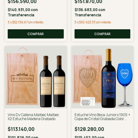
$156.590,00
$151.870,00
$140.931,00
con
$136.683,00
con
Transferencia
Transferencia
3
x
$52.196,67
sin interés
3
x
$50.623,33
sin interés
COMPRAR
COMPRAR
Vino Dv Catena Malbec Malbec
Estuche Vino Boca Juniors 1905 +
X2 Estuche Madera Grabado
Copa de Cristal Grabada Color
Azul
$113.140,00
$128.280,00
$101.826,00
con
$115.452,00
con