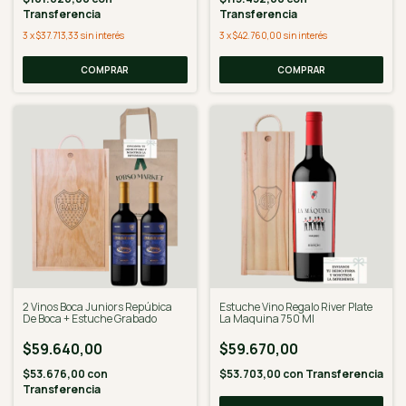
Transferencia
Transferencia
3
x
$37.713,33
sin interés
3
x
$42.760,00
sin interés
2 Vinos Boca Juniors Repúbica
Estuche Vino Regalo River Plate
De Boca + Estuche Grabado
La Maquina 750 Ml
$59.640,00
$59.670,00
$53.676,00
con
$53.703,00
con
Transferencia
Transferencia