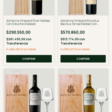
Adrianna Vineyard River Malbec
Adrianna Vineyard Mundus
Con Estuche Grabado
Bacillus Terrae Malbec Con
Estuche Grabado
$290.550,00
$570.860,00
$261.495,00
con
$513.774,00
con
Transferencia
Transferencia
6
x
$48.425,00
sin interés
6
x
$95.143,33
sin interés