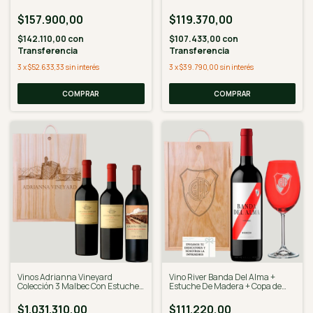
$157.900,00
$119.370,00
$142.110,00
con
$107.433,00
con
Transferencia
Transferencia
3
x
$52.633,33
sin interés
3
x
$39.790,00
sin interés
Vinos Adrianna Vineyard
Vino River Banda Del Alma +
Colección 3 Malbec Con Estuche
Estuche De Madera + Copa de
Grabado
Cirstal Roja
$1.031.310,00
$111.220,00