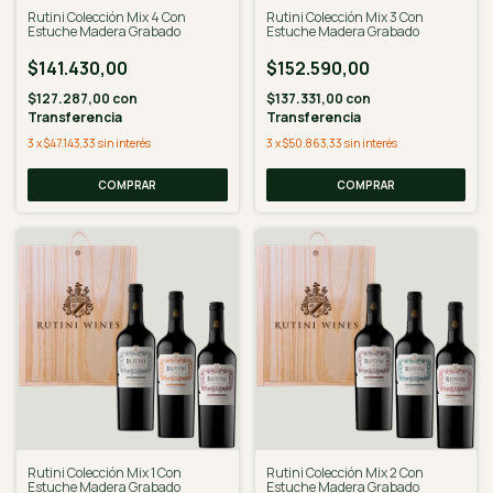
Rutini Colección Mix 4 Con
Rutini Colección Mix 3 Con
Estuche Madera Grabado
Estuche Madera Grabado
$141.430,00
$152.590,00
$127.287,00
con
$137.331,00
con
Transferencia
Transferencia
3
x
$47.143,33
sin interés
3
x
$50.863,33
sin interés
Rutini Colección Mix 1 Con
Rutini Colección Mix 2 Con
Estuche Madera Grabado
Estuche Madera Grabado