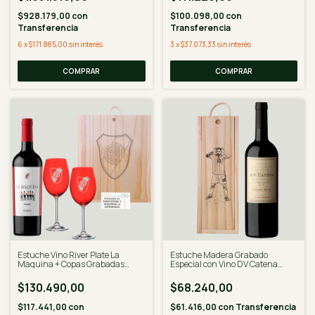
$928.179,00
con
$100.098,00
con
Transferencia
Transferencia
6
x
$171.885,00
sin interés
3
x
$37.073,33
sin interés
Estuche Vino River Plate La
Estuche Madera Grabado
Maquina + Copas Grabadas
Especial con Vino DV Catena
Color
Cabernet Malbec
$130.490,00
$68.240,00
$117.441,00
con
$61.416,00
con
Transferencia