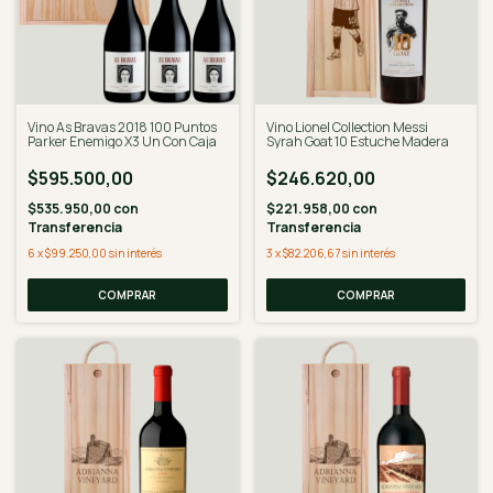
Vino As Bravas 2018 100 Puntos
Vino Lionel Collection Messi
Parker Enemigo X3 Un Con Caja
Syrah Goat 10 Estuche Madera
$595.500,00
$246.620,00
$535.950,00
con
$221.958,00
con
Transferencia
Transferencia
6
x
$99.250,00
sin interés
3
x
$82.206,67
sin interés