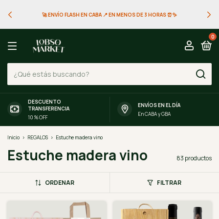
🚀 ENVÍO FLASH EN CABA 📍 EN MENOS DE 3 HORAS ⏰✨
0
DESCUENTO
ENVÍOS EN EL DÍA
TRANSFERENCIA
En CABA y GBA
10 % OFF
Inicio
>
REGALOS
>
Estuche madera vino
Estuche madera vino
83 productos
ORDENAR
FILTRAR