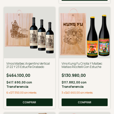
Vinos Malbec Argentino Vertical
Vino Kung Fu Criolla Y Malbec
21 22 Y 23 Estuche Grabado
Matias Riccitelli Con Estuche
$464.100,00
$130.980,00
$417.690,00
con
$117.882,00
con
Transferencia
Transferencia
6
x
$77.350,00
sin interés
3
x
$43.660,00
sin interés