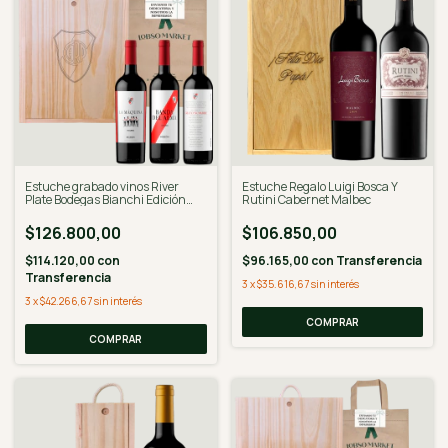
Estuche grabado vinos River
Estuche Regalo Luigi Bosca Y
Plate Bodegas Bianchi Edición
Rutini Cabernet Malbec
Limitada
$126.800,00
$106.850,00
$114.120,00
con
$96.165,00
con
Transferencia
Transferencia
3
x
$35.616,67
sin interés
3
x
$42.266,67
sin interés
COMPRAR
COMPRAR