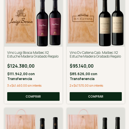
Vino Luigi Bosca Malbec X2
Vino Dv Catena Cab. Malbec X2
Estuche Madera Grabado Regalo
Estuche Madera Grabado Regalo
$124.380,00
$95.140,00
$111.942,00
con
$85.626,00
con
Transferencia
Transferencia
3
x
$41.460,00
sin interés
2
x
$47.570,00
sin interés