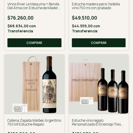
Vinos River La Maquina + Banda
Estuche madera para 1 botella
Del Alma con Estuche de Madera
vino 750 ml con grabado
Grabado
$76.260,00
$49.510,00
$68.634,00
con
$44.559,00
con
Transferencia
Transferencia
COMPRAR
COMPRAR
Catena Zapata Malbec Argentino
Estuche vino regalo
750 Ml Estuche Regalo
Personalizado El Enemigo Tres
Varietales