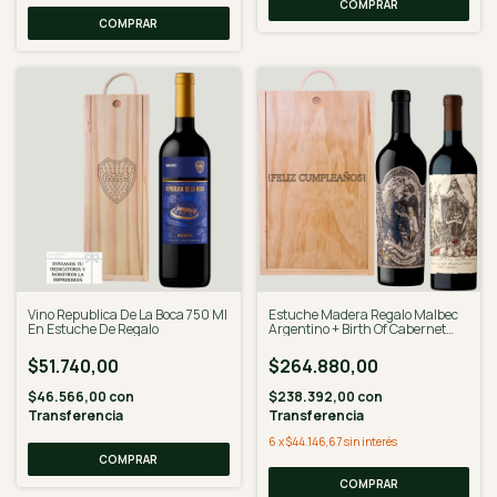
COMPRAR
COMPRAR
Vino Republica De La Boca 750 Ml
Estuche Madera Regalo Malbec
En Estuche De Regalo
Argentino + Birth Of Cabernet
Sauvignon
$51.740,00
$264.880,00
$46.566,00
con
$238.392,00
con
Transferencia
Transferencia
6
x
$44.146,67
sin interés
COMPRAR
COMPRAR