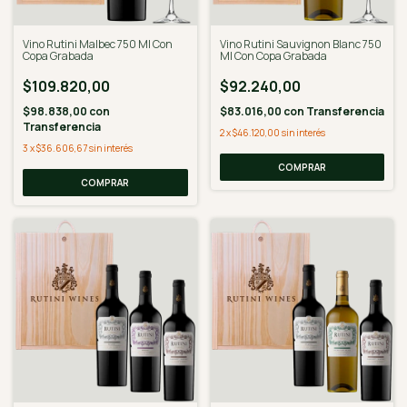
Vino Rutini Malbec 750 Ml Con
Vino Rutini Sauvignon Blanc 750
Copa Grabada
Ml Con Copa Grabada
$109.820,00
$92.240,00
$98.838,00
con
$83.016,00
con
Transferencia
Transferencia
2
x
$46.120,00
sin interés
3
x
$36.606,67
sin interés