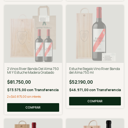
2 Vinos River Banda Del Alma 750
Estuche Regalo Vino River Banda
Ml Y Estuche Madera Grabado
del Alma 750 ml
$81.750,00
$52.190,00
$73.575,00
con
Transferencia
$46.971,00
con
Transferencia
2
x
$40.875,00
sin interés
COMPRAR
COMPRAR