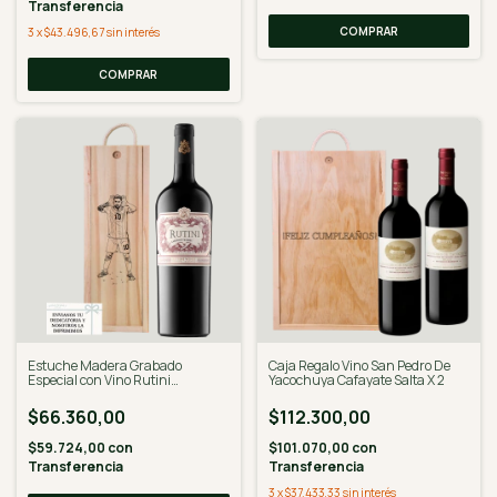
Transferencia
COMPRAR
3
x
$43.496,67
sin interés
COMPRAR
Estuche Madera Grabado
Caja Regalo Vino San Pedro De
Especial con Vino Rutini
Yacochuya Cafayate Salta X 2
Cabernet Malbec
$66.360,00
$112.300,00
$59.724,00
con
$101.070,00
con
Transferencia
Transferencia
3
x
$37.433,33
sin interés