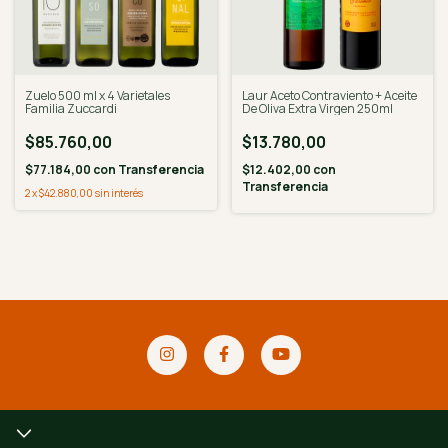
Zuelo 500 ml x 4 Varietales
Laur Aceto Contraviento + Aceite
Familia Zuccardi
De Oliva Extra Virgen 250ml
$85.760,00
$13.780,00
$77.184,00
con
Transferencia
$12.402,00
con
Transferencia
2
x
$42.880,00
sin interés