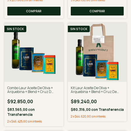
3
x
$33.860,00
sin interés
SIN STOCK
SIN STOCK
Combo Laur Aceite De Oliva +
Kit Laur Aceite De Oliva +
Arquebina + Blend + Cruz D
Arquebina + Blend + Cruz De
Piedra
Piedra
$92.850,00
$89.240,00
$83.565,00
con
$80.316,00
con
Transferencia
Transferencia
2
x
$44.620,00
sin interés
2
x
$46.425,00
sin interés