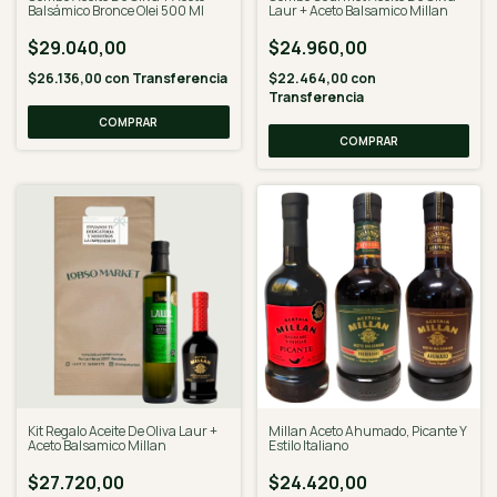
Balsámico Bronce Olei 500 Ml
Laur + Aceto Balsamico Millan
$29.040,00
$24.960,00
$26.136,00
con
Transferencia
$22.464,00
con
Transferencia
Kit Regalo Aceite De Oliva Laur +
Millan Aceto Ahumado, Picante Y
Aceto Balsamico Millan
Estilo Italiano
$27.720,00
$24.420,00