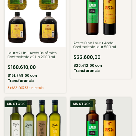
Aceite Oliva Laur + Aceto
Contraviento Laur 500 ml
Laur x 2 Un + Aceto Balsámico
$22.680,00
Contraviento x 2 Un 2000 ml
$20.412,00
con
$168.610,00
Transferencia
$151.749,00
con
Transferencia
3
x
$56.203,33
sin interés
SIN STOCK
SIN STOCK