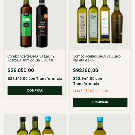
Combo Aceite De Oliva Laur Y
Combo Aceites De Oliva Zuelo
Aceto Balsámico Olei 500 Ml
Varietales X4
$29.050,00
$92.160,00
$26.145,00
con
Transferencia
$82.944,00
con
Transferencia
2
x
$46.080,00
sin interés