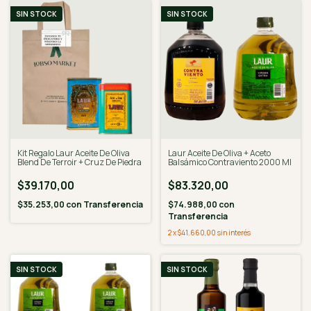
SIN STOCK
SIN STOCK
Kit Regalo Laur Aceite De Oliva
Laur Aceite De Oliva + Aceto
Blend De Terroir + Cruz De Piedra
Balsámico Contraviento 2000 Ml
$39.170,00
$83.320,00
$35.253,00
con
Transferencia
$74.988,00
con
Transferencia
2
x
$41.660,00
sin interés
SIN STOCK
SIN STOCK