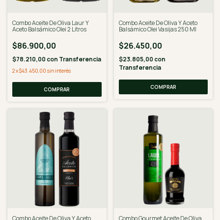
Combo Aceite De Oliva Laur Y
Combo Aceite De Oliva Y Aceto
Aceto Balsámico Olei 2 Litros
Balsámico Olei Vasijas 250 Ml
$86.900,00
$26.450,00
$78.210,00
con
Transferencia
$23.805,00
con
Transferencia
2
x
$43.450,00
sin interés
Combo Aceite De Oliva Y Aceto
Combo Gourmet Aceite De Oliva