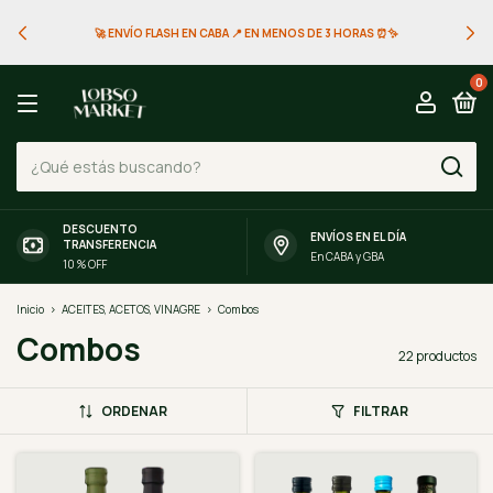
🚀 ENVÍO FLASH EN CABA 📍 EN MENOS DE 3 HORAS ⏰✨
0
DESCUENTO
ENVÍOS EN EL DÍA
TRANSFERENCIA
En CABA y GBA
10 % OFF
Inicio
>
ACEITES, ACETOS, VINAGRE
>
Combos
Combos
22 productos
ORDENAR
FILTRAR