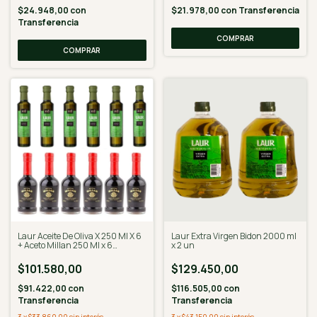
$24.948,00
con
$21.978,00
con
Transferencia
Transferencia
Laur Extra Virgen Bidon 2000 ml
Laur Aceite De Oliva X 250 Ml X 6
x 2 un
+ Aceto Millan 250 Ml x 6
Unidades
$129.450,00
$101.580,00
$116.505,00
con
$91.422,00
con
Transferencia
Transferencia
3
x
$43.150,00
sin interés