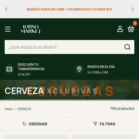
🚀 ENVÍO FLASH EN CABA 📍 EN MENOS DE 3 HORAS ⏰✨
0
DESCUENTO
ENVÍOS EN EL DÍA
TRANSFERENCIA
En CABA y GBA
10 % OFF
CERVEZA
196 productos
Inicio
>
CERVEZA
ORDENAR
FILTRAR