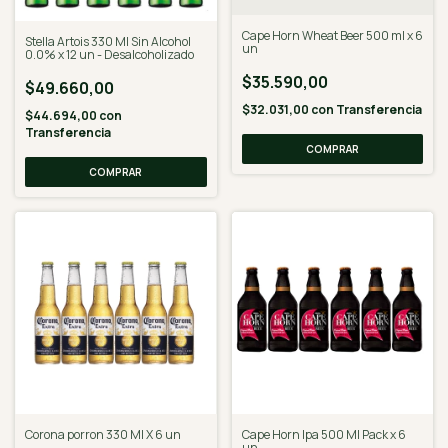
Cape Horn Wheat Beer 500 ml x 6
Stella Artois 330 Ml Sin Alcohol
un
0.0% x 12 un - Desalcoholizado
$35.590,00
$49.660,00
$32.031,00
con
Transferencia
$44.694,00
con
Transferencia
Corona porron 330 Ml X 6 un
Cape Horn Ipa 500 Ml Pack x 6
un