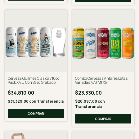
Cerveza Quilmes Clasica 710cc
Combo Cervezas Antares Latas
Pack X4 U Con Vaso Grabado
Variadas 473 Ml X5
$34.810,00
$23.330,00
$31.329,00
con
Transferencia
$20.997,00
con
Transferencia