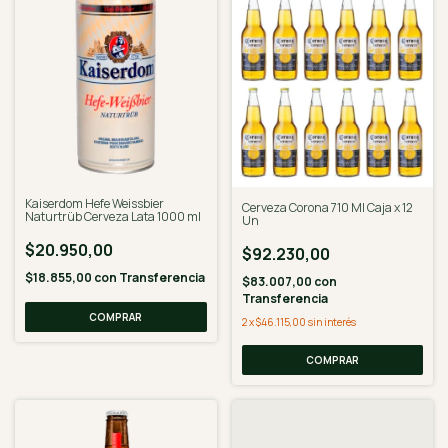
Kaiserdom Hefe Weissbier
Cerveza Corona 710 Ml Caja x 12
Naturtrüb Cerveza Lata 1000 ml
Un
$20.950,00
$92.230,00
$18.855,00
con
Transferencia
$83.007,00
con
Transferencia
2
x
$46.115,00
sin interés