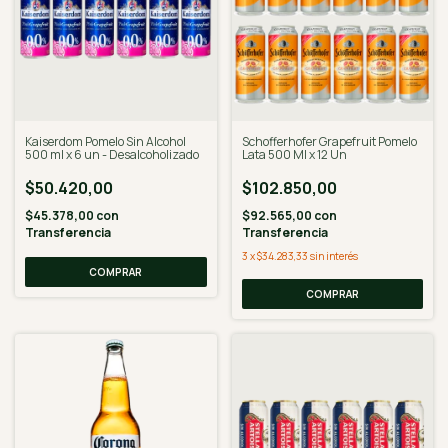
Kaiserdom Pomelo Sin Alcohol
Schofferhofer Grapefruit Pomelo
500 ml x 6 un - Desalcoholizado
Lata 500 Ml x 12 Un
$50.420,00
$102.850,00
$45.378,00
con
$92.565,00
con
Transferencia
Transferencia
3
x
$34.283,33
sin interés