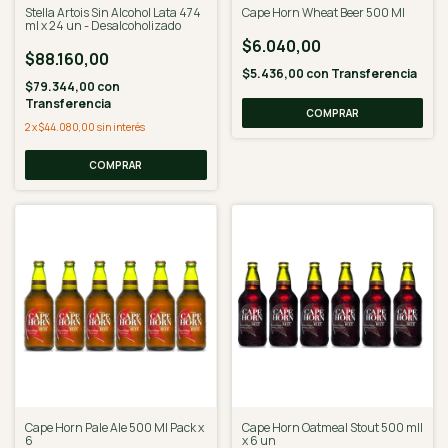
Stella Artois Sin Alcohol Lata 474
Cape Horn Wheat Beer 500 Ml
ml x 24 un - Desalcoholizado
$6.040,00
$88.160,00
$5.436,00
con
Transferencia
$79.344,00
con
Transferencia
2
x
$44.080,00
sin interés
Cape Horn Pale Ale 500 Ml Pack x
Cape Horn Oatmeal Stout 500 mll
6
x 6 un