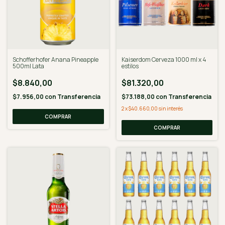
Schofferhofer Anana Pineapple
Kaiserdom Cerveza 1000 ml x 4
500ml Lata
estilos
$8.840,00
$81.320,00
$7.956,00
con
Transferencia
$73.188,00
con
Transferencia
2
x
$40.660,00
sin interés