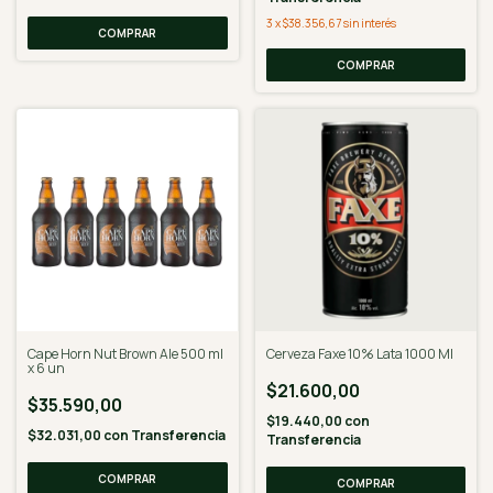
3
x
$38.356,67
sin interés
Cape Horn Nut Brown Ale 500 ml
Cerveza Faxe 10% Lata 1000 Ml
x 6 un
$21.600,00
$35.590,00
$19.440,00
con
$32.031,00
con
Transferencia
Transferencia