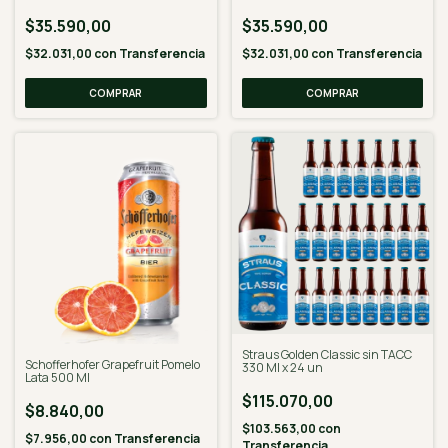
$35.590,00
$35.590,00
$32.031,00
con
Transferencia
$32.031,00
con
Transferencia
Straus Golden Classic sin TACC
Schofferhofer Grapefruit Pomelo
330 Ml x 24 un
Lata 500 Ml
$115.070,00
$8.840,00
$103.563,00
con
$7.956,00
con
Transferencia
Transferencia