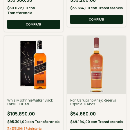
$50.022,00
con
$35.334,00
con
Transferencia
Transferencia
Whisky Johnnie Walker Black
Ron Carupano Añejo Reserva
Label 1000 Ml
Especial 6 Años
$105.890,00
$54.660,00
$95.301,00
con
Transferencia
$49.194,00
con
Transferencia
3
x
$35.296,67
sin interés