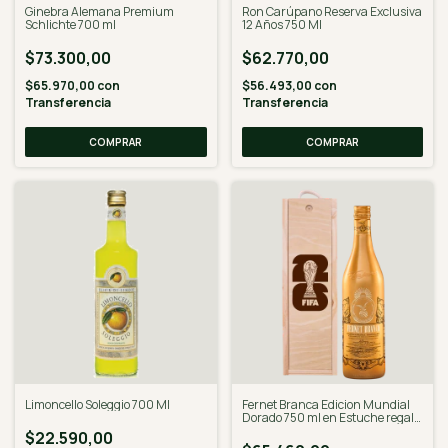
Ginebra Alemana Premium
Ron Carúpano Reserva Exclusiva
Schlichte 700 ml
12 Años 750 Ml
$73.300,00
$62.770,00
$65.970,00
con
$56.493,00
con
Transferencia
Transferencia
Limoncello Soleggio 700 Ml
Fernet Branca Edicion Mundial
Dorado 750 ml en Estuche regalo
grabado
$22.590,00