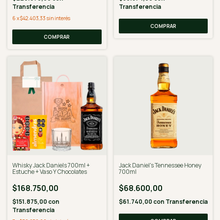
Transferencia
Transferencia
6
x
$42.403,33
sin interés
Whisky Jack Daniels 700ml +
Jack Daniel's Tennessee Honey
Estuche + Vaso Y Chocolates
700ml
$168.750,00
$68.600,00
$151.875,00
con
$61.740,00
con
Transferencia
Transferencia