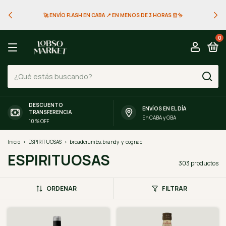
🚀 ENVÍO FLASH EN CABA 📍 EN MENOS DE 3 HORAS ⏰✨
0
DESCUENTO
ENVÍOS EN EL DÍA
TRANSFERENCIA
En CABA y GBA
10 % OFF
Inicio
>
ESPIRITUOSAS
>
breadcrumbs.brandy-y-cognac
ESPIRITUOSAS
303 productos
ORDENAR
FILTRAR