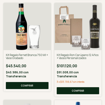
Kit Regalo Fernet Branca 750 Ml +
Kit Regalo Ron Carúpano 12 Años
Vaso Grabado
+ Vasos Personalizados
$45.540,00
$101.120,00
$40.986,00
con
$91.008,00
con
Transferencia
Transferencia
3
x
$33.706,67
sin interés