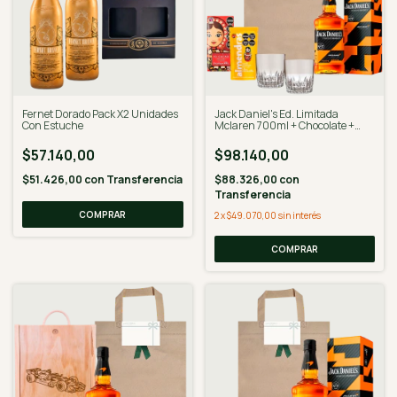
Fernet Dorado Pack X2 Unidades
Jack Daniel's Ed. Limitada
Con Estuche
Mclaren 700ml + Chocolate +
Vasos
$57.140,00
$98.140,00
$51.426,00
con
Transferencia
$88.326,00
con
Transferencia
2
x
$49.070,00
sin interés