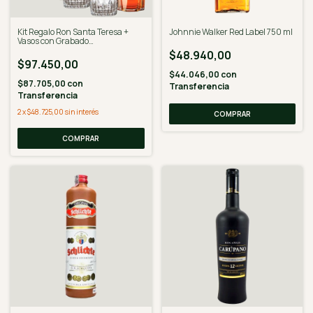
Kit Regalo Ron Santa Teresa +
Johnnie Walker Red Label 750 ml
Vasos con Grabado
Personalizado
$48.940,00
$97.450,00
$44.046,00
con
$87.705,00
con
Transferencia
Transferencia
2
x
$48.725,00
sin interés