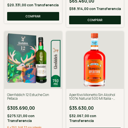
$65.460,00
$20.331,00
con
Transferencia
$58.914,00
con
Transferencia
Glenfiddich 12 Estuche Con
Aperitivo Mionetto Sin Alcohol
Petaca
100% Natural 500 Ml Italia -
Desalcoholizado
$305.690,00
$35.630,00
$275.121,00
con
$32.067,00
con
Transferencia
Transferencia
6
x
$50.948,33
sin interés