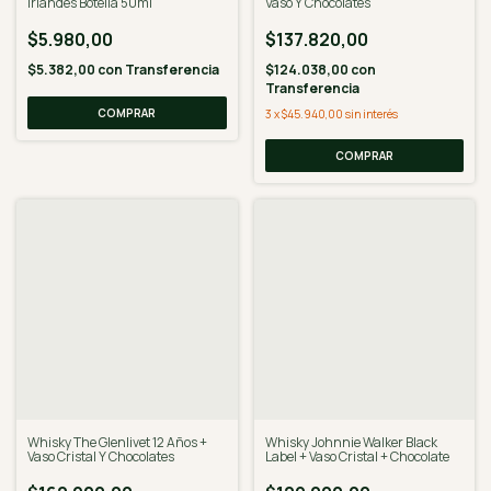
Irlandés Botella 50ml
Vaso Y Chocolates
$5.980,00
$137.820,00
$5.382,00
con
Transferencia
$124.038,00
con
Transferencia
3
x
$45.940,00
sin interés
Whisky The Glenlivet 12 Años +
Whisky Johnnie Walker Black
Vaso Cristal Y Chocolates
Label + Vaso Cristal + Chocolate