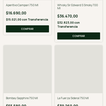
Aperitivo Campari 750 Ml
Whisky Sir Edward S Smoky 700
Ml
$16.690,00
$36.470,00
$15.021,00
con
Transferencia
$32.823,00
con
Transferencia
COMPRAR
Bombay Sapphire 750 Ml
La Fuerza Sideral 750 Ml
$55.580,00
$39.260,00