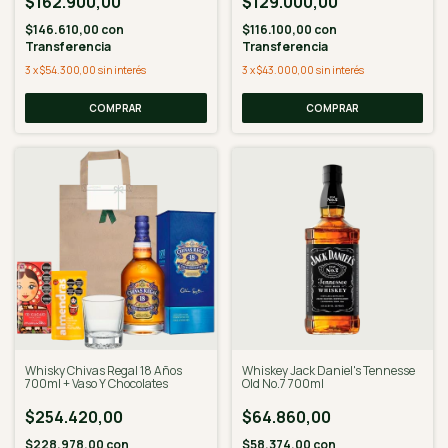
$162.900,00
$129.000,00
$146.610,00
con
$116.100,00
con
Transferencia
Transferencia
3
x
$54.300,00
sin interés
3
x
$43.000,00
sin interés
Whisky Chivas Regal 18 Años
Whiskey Jack Daniel's Tennesse
700ml + Vaso Y Chocolates
Old No.7 700ml
$254.420,00
$64.860,00
$228.978,00
con
$58.374,00
con