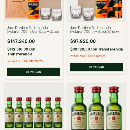
Jack Daniel's Ed. Limitada
Jack Daniel's Ed. Limitada
Mclaren 700ml Con Caja + Vasos
Mclaren 700ml + Vasos Whisky
$147.240,00
$97.920,00
$132.516,00
con
$88.128,00
con
Transferencia
Transferencia
2
x
$48.960,00
sin interés
3
x
$49.080,00
sin interés