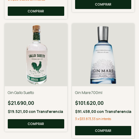
Gin Gallo Suelto
Gin Mare 700ml
$21.690,00
$101.620,00
$19.521,00
con
Transferencia
$91.458,00
con
Transferencia
3
x
$33.873,33
sin interés