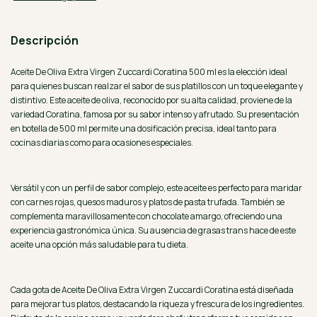
Descripción
Aceite De Oliva Extra Virgen Zuccardi Coratina 500 ml es la elección ideal
para quienes buscan realzar el sabor de sus platillos con un toque elegante y
distintivo. Este aceite de oliva, reconocido por su alta calidad, proviene de la
variedad Coratina, famosa por su sabor intenso y afrutado. Su presentación
en botella de 500 ml permite una dosificación precisa, ideal tanto para
cocinas diarias como para ocasiones especiales.
Versátil y con un perfil de sabor complejo, este aceite es perfecto para maridar
con carnes rojas, quesos maduros y platos de pasta trufada. También se
complementa maravillosamente con chocolate amargo, ofreciendo una
experiencia gastronómica única. Su ausencia de grasas trans hace de este
aceite una opción más saludable para tu dieta.
Cada gota de Aceite De Oliva Extra Virgen Zuccardi Coratina está diseñada
para mejorar tus platos, destacando la riqueza y frescura de los ingredientes.