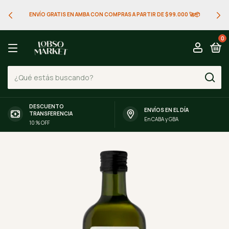
ENVÍO GRATIS EN AMBA CON COMPRAS A PARTIR DE $99.000 🚀📦
0
DESCUENTO
ENVÍOS EN EL DÍA
TRANSFERENCIA
En CABA y GBA
10 % OFF