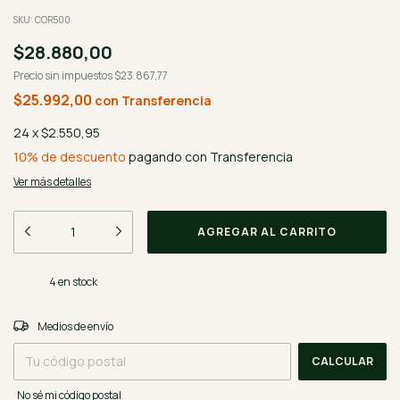
SKU:
COR500
$28.880,00
Precio sin impuestos
$23.867,77
$25.992,00
con
Transferencia
24
x
$2.550,95
10% de descuento
pagando con Transferencia
Ver más detalles
4
en stock
CAMBIAR CP
Entregas para el CP:
Medios de envío
CALCULAR
No sé mi código postal