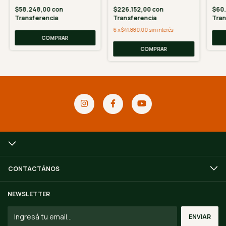
$58.248,00
con
$226.152,00
con
$60
Transferencia
Transferencia
Tran
6
x
$41.880,00
sin interés
CONTACTÁNOS
NEWSLETTER