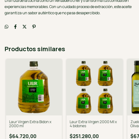
Disfruta de la cocina como un verdadero chef y transforma tus comidas en
experiencias memorables. Con un cuidado proceso de extracción, este aceite
garantiza un sabor auténtico que no pasa desapercibido.
Productos similares
Laur Virgen Extra Bidon x
Laur Extra Virgen 2000 Ml x
Zuelo
2000 ml
4 bidones
Oliva
Un
$64.720,00
$251.280,00
$67