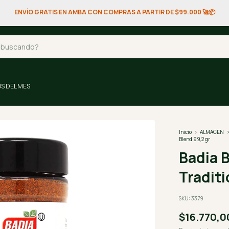
ENVÍO GRATIS EN AMBA CON COMPRAS A PARTIR DE $99.000 🚀📦
S DEL MES
Inicio
>
ALMACEN
Blend 99,2 gr
Badia 
Traditi
SKU:
3379
$16.770,0