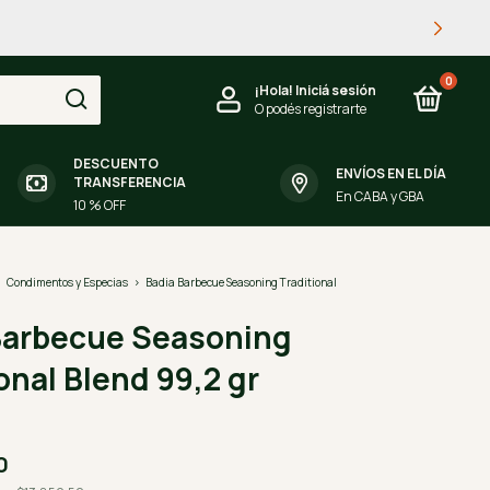
0
¡Hola!
Iniciá sesión
O podés registrarte
DESCUENTO
ENVÍOS EN EL DÍA
TRANSFERENCIA
En CABA y GBA
10 % OFF
>
Condimentos y Especias
>
Badia Barbecue Seasoning Traditional
Barbecue Seasoning
onal Blend 99,2 gr
0