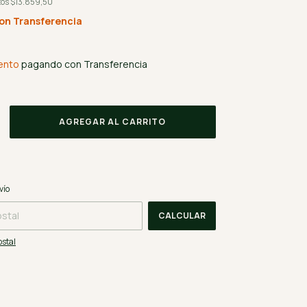
tos
$13.859,50
on
Transferencia
ento
pagando con Transferencia
CAMBIAR CP
CP:
vío
CALCULAR
ostal