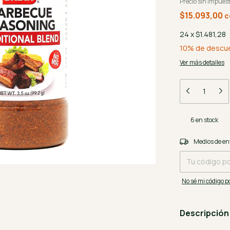
Precio sin impues
$15.093,00
c
24
x
$1.481,28
10% de descu
Ver más detalles
6
en stock
Entregas para el 
Medios de en
No sé mi código p
Descripción