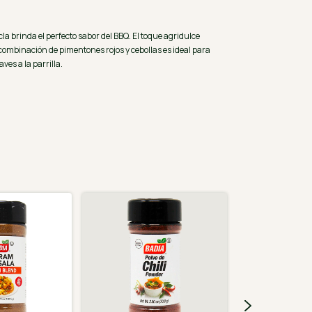
a brinda el perfecto sabor del BBQ. El toque agridulce
combinación de pimentones rojos y cebollas es ideal para
aves a la parrilla.