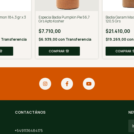
mon 184,3 gr x 3
Especia Badia Pumpkin Pie 56,7
Badia Garam Masa
Grs Apto Kosher
120,5 Grs
$7.710,00
$21.410,00
n
Transferencia
$6.939,00
con
Transferencia
$19.269,00
con
CONTACTÁNOS
NE
+5491136484175