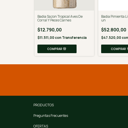
Para Pollo 155,9
Badia Sazon Tropical Aves De
Badia Pimienta Li
Corral Y Peces Carnes
un
$12.790,00
$52.800,00
n
Transferencia
$11.511,00
con
Transferencia
$47.520,00
co
PRODUCTOS
Preguntas Frecuentes
OFERTAS