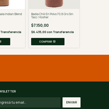
la Indian Blend
Badia Chili En Polvo 70,8 Grs Sin
Badia Ajo y Pereji
Tacc / Kosher
141,7 Gr
$7.150,00
$22.680,00
Transferencia
$6.435,00
con
Transferencia
$20.412,00
con
WSLETTER