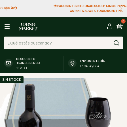
💳 PAGOS INTERNACIONALES: ACEPTAMOS PAYPAL. ENVÍOS
GARANTIZADOS A TODA ARGENTINA.
0
DESCUENTO
ENVÍOS EN EL DÍA
TRANSFERENCIA
En CABA y GBA
10 % OFF
SIN STOCK