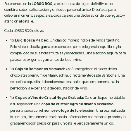
Sorprende con la
LOBSO BOX
, la experiencia de regalo definitiva que
combina sabor, sofisticación y un toque personal único. Diseñada para
celebrar momentos especiales, cada caja es una declaración de buen gusto y
atención al detalle.
Cada LOBSO BOX incluye:
1 x Luigi Bosca Malbec:
Un clásico imprescindible del vino argentino.
Este Malbec de alta gama es reconocido por su elegancia, equilibrio y la
complejidad de sus notas frutales y especiadas. Una elección segura para
paladares exigentes y amantes del buen vino.
1 x Caja de Bombones Mamuschka:
Sumérgete en el placer de los
chocolates premium de Mamuschka, directamente desde Bariloche. Una
selección exquisita de bombones artesanales que complementan a la
perfección la experiencia de degustación del vino.
1 x Copa de Vino de Cristal Negra Grabada:
Dale un toque inolvidable
a tu regalo con una
copa de cristal negra de diseño exclusivo
,
personalizada con el
nombre o logo de tu elección
. Una vez realizada
la compra, simplemente envíanos la información por mensaje privado y la
grabaremos con precisión para un detalle verdaderamente único.