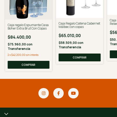
Caja
Caja Regalo Catena Cabernet
Rese
Caja regalo Espumante Casa
Malbec con copas
Crist
Boher Extra Brut Con Copas
$56
$65.010,00
$84.400,00
$50
$58.509,00
con
Tran
$75.960,00
con
Transferencia
Transferencia
2
x
$42.200,00
sin interés