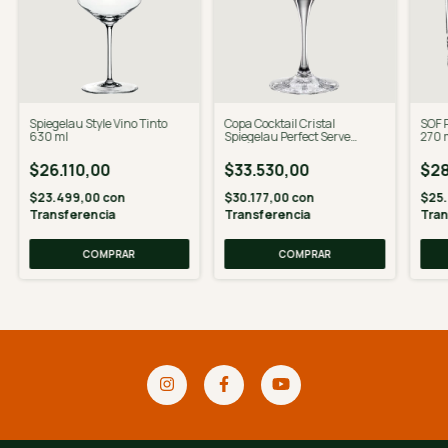
Spiegelau Style Vino Tinto
Copa Cocktail Cristal
SOF P
630 ml
Spiegelau Perfect Serve
270 
Collection
$26.110,00
$33.530,00
$28
$23.499,00
con
$30.177,00
con
$25
Transferencia
Transferencia
Tran