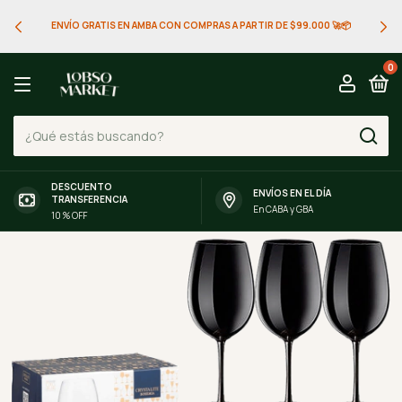
ENVÍO GRATIS EN AMBA CON COMPRAS A PARTIR DE $99.000 🚀📦
0
DESCUENTO
ENVÍOS EN EL DÍA
TRANSFERENCIA
En CABA y GBA
10 % OFF