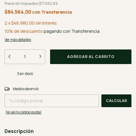
Precio sin impuestos
$77.652,89
$84.564,00
con
Transferencia
2
x
$46.980,00
sin interés
10% de descuento
pagando con Transferencia
Ver más detalles
3
en stock
CAMBIAR CP
Entregas para el CP:
Medios de envío
CALCULAR
No sé mi código postal
Descripción