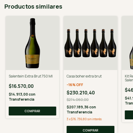
Productos similares
Salentein Extra Brut 750 Ml
Casa boher extra brut
Kit 
Sale
Mam
-
16
%
OFF
$16.570,00
$46
$230.210,40
$14.913,00
con
$41
Transferencia
$274.060,00
Tran
$207.189,36
con
Transferencia
3
x
$76.736,80
sin interés