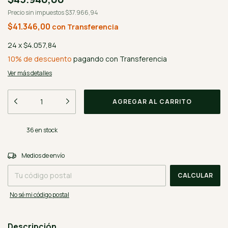
Precio sin impuestos
$37.966,94
$41.346,00
con
Transferencia
24
x
$4.057,84
10% de descuento
pagando con Transferencia
Ver más detalles
36
en stock
CAMBIAR CP
Entregas para el CP:
Medios de envío
CALCULAR
No sé mi código postal
Descripción