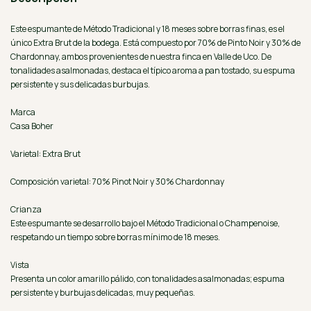
Este espumante de Método Tradicional y 18 meses sobre borras finas, es el
único Extra Brut de la bodega. Está compuesto por 70% de Pinto Noir y 30% de
Chardonnay, ambos provenientes de nuestra finca en Valle de Uco. De
tonalidades asalmonadas, destaca el típico aroma a pan tostado, su espuma
persistente y sus delicadas burbujas.
Marca
Casa Boher
Varietal: Extra Brut
Composición varietal: 70% Pinot Noir y 30% Chardonnay
Crianza
Este espumante se desarrollo bajo el Método Tradicional o Champenoise,
respetando un tiempo sobre borras mínimo de 18 meses.
Vista
Presenta un color amarillo pálido, con tonalidades asalmonadas; espuma
persistente y burbujas delicadas, muy pequeñas.