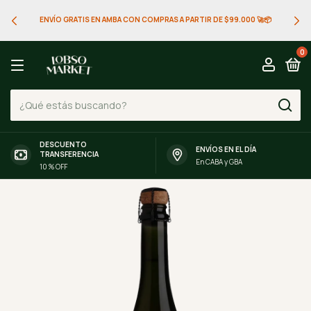
ENVÍO GRATIS EN AMBA CON COMPRAS A PARTIR DE $99.000 🚀📦
0
DESCUENTO
ENVÍOS EN EL DÍA
TRANSFERENCIA
En CABA y GBA
10 % OFF