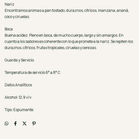
Nariz
Encontramos aromas a pan tostado, duraznos, cítricos, manzana, ananá,
coco y ciruelas.
Boca
Buena acidez. Pleno en boca, de mucho cuerpo, largo y sin amargos. En
cuanto a los sabores es coherente con lo que promete a la nariz. Se repiten los
duraznos, cítricos, frutas tropicales, ciruelas y cerezas.
Guarda y Servicio
Temperatura de servicio 6° a 8° C
Datos Analíticos
Alcohol: 12,9 v/v
Tipo: Espumante