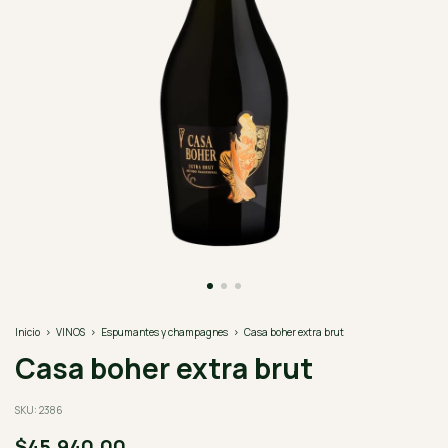
Inicio
>
VINOS
>
Espumantes y champagnes
>
Casa boher extra brut
Casa boher extra brut
SKU:
2386
$45.940,00