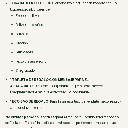
1 GRABADO A ELECCIÓN:
Personaliza el estuche de madera con un
toque especial. Elige entre:
Escudo de River
Feliz cumpleaños
Feliz día
Gracias
Felicidades
Texto breve a elección
Sin grabado
1 TARJETA DE REGALO CON MENSAJE PARA EL
AGASAJADO:
Dedícale unas palabras especiales al hincha
riverplatense que recibirá este obsequio inolvidable.
1 ECO BAG DE REGALO:
Para llevar este tesoro riverplatense con estilo y
conciencia ambiental.
¡No olvides personalizar tu regalo!
Al realizar tu pedido, infórmanos en
las "Notas de Pedido" la opción de grabado que prefieres y el mensaje que