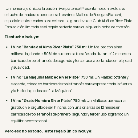
¡Un homenaje único a la pasión riverplatense! Presentamos un exclusivo
estuche de madera que encierra tres vinos Malbec de Bodegas Bianchi,
especialmente creados para celebrar la grandeza del Club Atlético River Plate.
Esta edición limitada es el regalo perfecto para cualquier hincha de corazón.
El estuche incluye:
1 Vino "Banda del Alma River Plate" 750 ml:
Un Malbec con alma
millonaria, donde el 50% de su esencia fue añejada durante 12 meses en
barricas de roble francés de segundo y tercer uso, aportando complejidad
y suavidad.
1 Vino "La Máquina Malbec River Plate" 750 ml:
Un Malbec potente y
elegante, criado en barricas de roble francés para expresar toda la fuerza
y la historia gloriosa de "La Máquina".
1 Vino "Grato Nombre River Plate" 750 ml:
Un Malbec que evoca la
gratitud y el orgullo de ser hincha, con una crianza de 12 meses en
barricas de roble francés de primero, segundo y tercer uso, logrando un
equilibrio excepcional.
Pero eso no es todo, ¡este regalo único incluye: