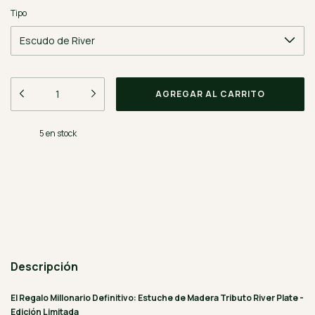
Tipo
5
en stock
Medios de envío
CAMBIAR CP
Entregas para el CP:
CALCULAR
Descripción
El Regalo Millonario Definitivo: Estuche de Madera Tributo River Plate -
Edición Limitada