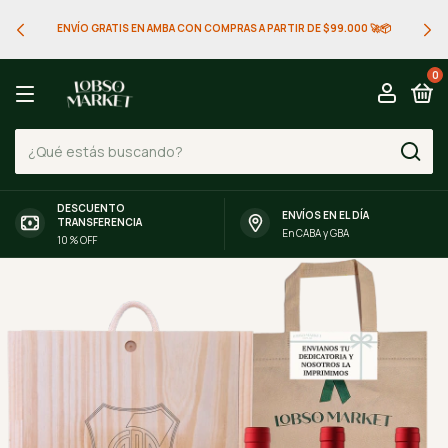
ENVÍO GRATIS EN AMBA CON COMPRAS A PARTIR DE $99.000 🚀📦
0
DESCUENTO
ENVÍOS EN EL DÍA
TRANSFERENCIA
En CABA y GBA
10 % OFF