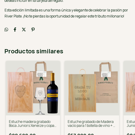
deseas incluir en la tarjeta de regalo.
Esta edición limitada es una forma única y elegante de celebrar la pasión por
River Plate. ¡No te pierdas la oportunidad de regalar este tributo millonario!
Productos similares
Estuche madera grabado
Estuche grabado de Madera
Estu
Boca Juniors Xeneize y copa
vacío para 1 botella de vino + 1
Juni
750 Ml
copa