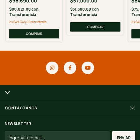
$98.690,00
$57.000,00
$84
$88.821,00
con
$51.300,00
con
$75
Transferencia
Transferencia
Tran
2
x
$49.345,00
sin interés
2
x
$4
COMPRAR
COMPRAR
CONTACTÁNOS
NEWSLETTER