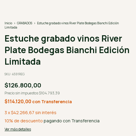
Inicio
>
GRABADOS
>
Estuche grabado vinos River Plate Bodegas Bianchi Edición
Limitada
Estuche grabado vinos River
Plate Bodegas Bianchi Edición
Limitada
SKU:
4591REG
$126.800,00
Precio sin impuestos
$104.793,39
$114.120,00
con
Transferencia
3
x
$42.266,67
sin interés
10% de descuento
pagando con Transferencia
Ver más detalles