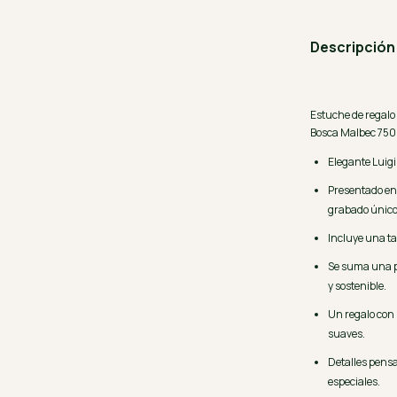
Descripción
Estuche de regalo 
Bosca Malbec 750
Elegante Luig
Presentado en
grabado único
Incluye una t
Se suma una p
y sostenible.
Un regalo con 
suaves.
Detalles pens
especiales.