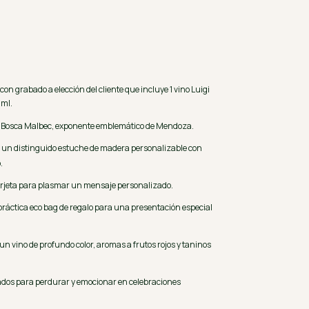
con grabado a elección del cliente que incluye 1 vino Luigi
 ml.
i Bosca Malbec, exponente emblemático de Mendoza.
 un distinguido estuche de madera personalizable con
.
arjeta para plasmar un mensaje personalizado.
ráctica eco bag de regalo para una presentación especial
un vino de profundo color, aromas a frutos rojos y taninos
ados para perdurar y emocionar en celebraciones