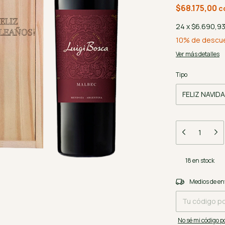
$68.175,00
c
24
x
$6.690,9
10% de descu
Ver más detalles
Tipo
18
en stock
Entregas para el 
Medios de en
No sé mi código p