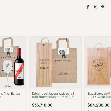
ino River Banda
Estuche de Madera vacío para 1
Estuche regalo Vi
o
botella de vino Magnum 1500 ml
1905 + Copa Gra
con Grabado
$35.710,00
$84.200,00