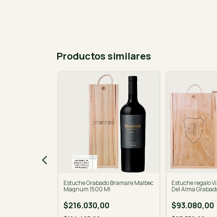
Productos similares
vinos River Plate
Estuche Grabado Bramare Malbec
Estuche regalo V
Edición Limitada
Magnum 1500 Ml
Del Alma Grabad
0
$216.030,00
$93.080,00