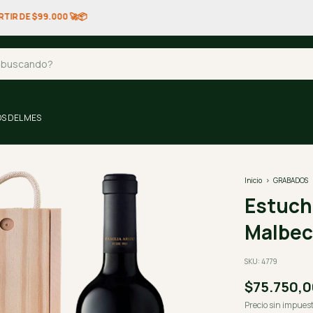
NTERNACIONALES: ACEPTAMOS PAYPAL. ENVÍOS GARANTIZADOS A TODA
S DEL MES
Inicio
>
GRABADOS
Estuch
Malbec
SKU:
4779
$75.750,
Precio sin impues