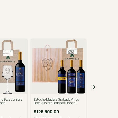
no Boca Juniors
Estuche Madera Grabado Vinos
Estuche madera 
bada
Boca Juniors Bodegas Bianchi
Juniors Xeneize y
$126.800,00
$98.690,00