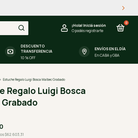
 ARGENTINA.
0
¡Hola!
Iniciá sesión
O podés registrarte
DESCUENTO
ENVÍOS EN EL DÍA
TRANSFERENCIA
En CABA y GBA
10 % OFF
>
Estuche Regalo Luigi Bosca Malbec Grabado
e Regalo Luigi Bosca
 Grabado
00
tos
$62.603,31