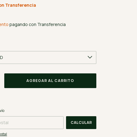
on
Transferencia
3
ento
pagando con Transferencia
CAMBIAR CP
CP:
vío
CALCULAR
ostal