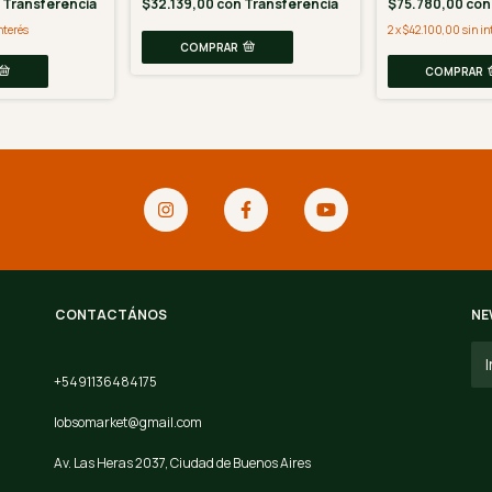
n
Transferencia
$32.139,00
con
Transferencia
$75.780,00
con
nterés
2
x
$42.100,00
sin in
COMPRAR
COMPRAR
CONTACTÁNOS
NE
+5491136484175
lobsomarket@gmail.com
Av. Las Heras 2037, Ciudad de Buenos Aires