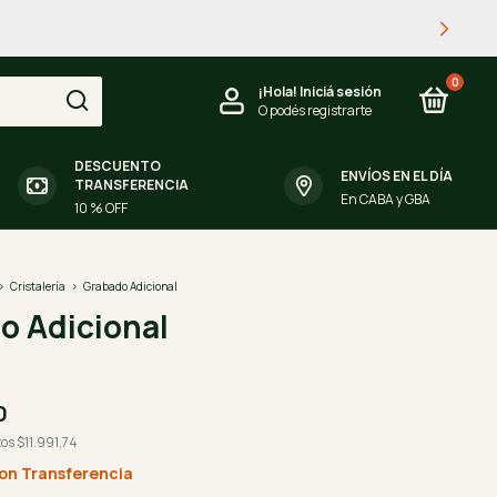
0
¡Hola!
Iniciá sesión
O podés registrarte
DESCUENTO
ENVÍOS EN EL DÍA
TRANSFERENCIA
En CABA y GBA
10 % OFF
>
Cristalería
>
Grabado Adicional
o Adicional
0
tos
$11.991,74
on
Transferencia