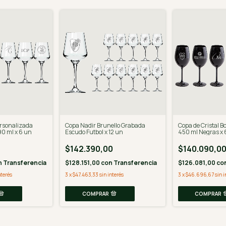
rsonalizada
Copa Nadir Brunello Grabada
Copa de Cristal B
90 ml x 6 un
Escudo Futbol x 12 un
450 ml Negras x 
Personalizado
$142.390,00
$140.090,0
n
Transferencia
$128.151,00
con
Transferencia
$126.081,00
co
nterés
3
x
$47.463,33
sin interés
3
x
$46.696,67
sin i