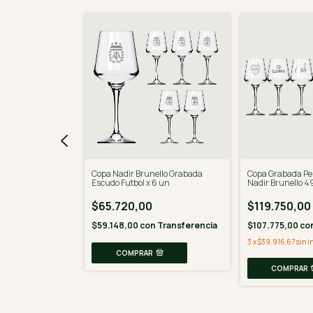
no Escudo Equipo
Copa Nadir Brunello Grabada
Copa Grabada Pe
50 ml
Escudo Futbol x 6 un
Nadir Brunello 4
$65.720,00
$119.750,00
n
Transferencia
$59.148,00
con
Transferencia
$107.775,00
co
3
x
$39.916,67
sin i
COMPRAR