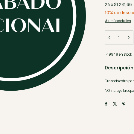
24
x
$1.281,66
10% de descu
Ver más detalles
49949
en stock
Descripción
Grabado extra par
NO incluye la copa