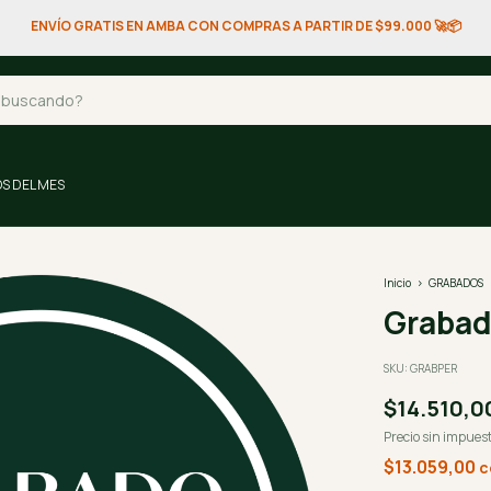
ENVÍO GRATIS EN AMBA CON COMPRAS A PARTIR DE $99.000 🚀📦
S DEL MES
Inicio
>
GRABADOS
Grabad
SKU:
GRABPER
$14.510,0
Precio sin impues
$13.059,00
c