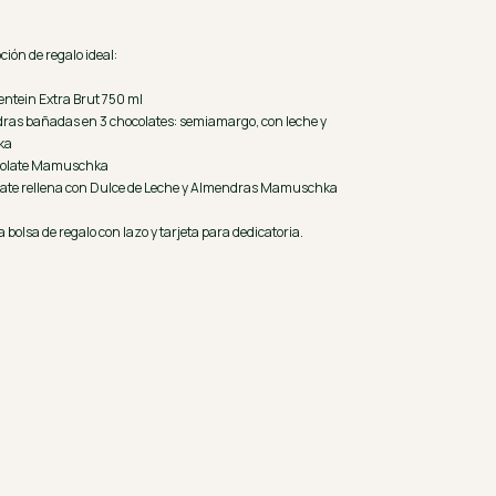
ión de regalo ideal:
entein Extra Brut 750 ml
ndras bañadas en 3 chocolates: semiamargo, con leche y
ka
ocolate Mamuschka
olate rellena con Dulce de Leche y Almendras Mamuschka
bolsa de regalo con lazo y tarjeta para dedicatoria.