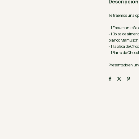
Descripción
Te traemos una opc
- 1 Espumante Sal
- 1 Bolsa de alme
blanco Mamusch
- 1 Tableta de Ch
- 1 Barra de Choc
Presentado en una 