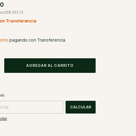
00
tos
$38.553,72
on
Transferencia
ento
pagando con Transferencia
CAMBIAR CP
CP:
vío
CALCULAR
ostal