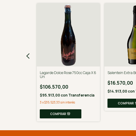
e 750 Ml
Lagarde Dolce Rose 750cc Caja X 6
Salentein Extra B
Un
$16.570,00
$106.570,00
n
Transferencia
$14.913,00
con
$95.913,00
con
Transferencia
3
x
$35.523,33
sin interés