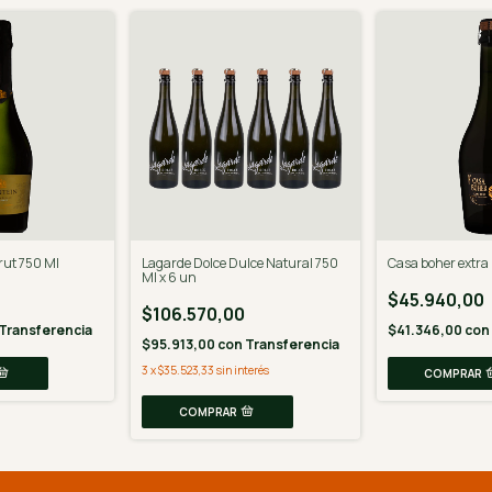
rut 750 Ml
Lagarde Dolce Dulce Natural 750
Casa boher extra
Ml x 6 un
$45.940,00
$106.570,00
Transferencia
$41.346,00
con
$95.913,00
con
Transferencia
3
x
$35.523,33
sin interés