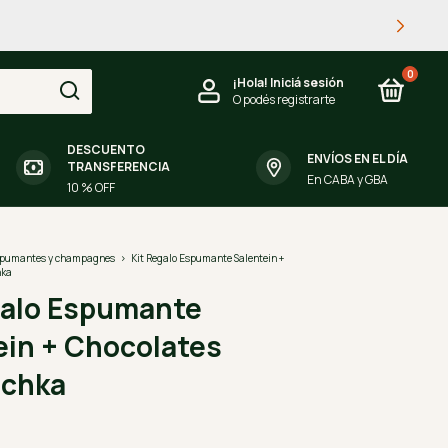
0
¡Hola!
Iniciá sesión
O podés registrarte
DESCUENTO
ENVÍOS EN EL DÍA
TRANSFERENCIA
En CABA y GBA
10 % OFF
pumantes y champagnes
>
Kit Regalo Espumante Salentein +
hka
galo Espumante
ein + Chocolates
chka