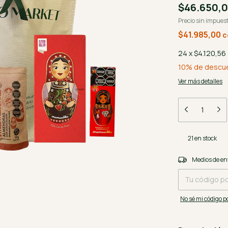
$46.650,
Precio sin impues
$41.985,00
c
24
x
$4.120,56
10% de descu
Ver más detalles
21
en stock
Entregas para el 
Medios de en
No sé mi código p