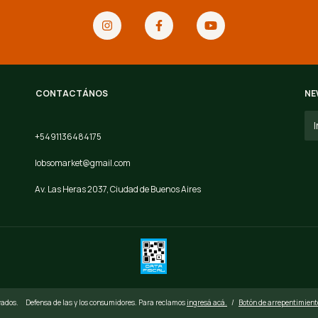
CONTACTÁNOS
NE
+5491136484175
lobsomarket@gmail.com
Av. Las Heras 2037, Ciudad de Buenos Aires
vados.
Defensa de las y los consumidores. Para reclamos
ingresá acá.
/
Botón de arrepentimient