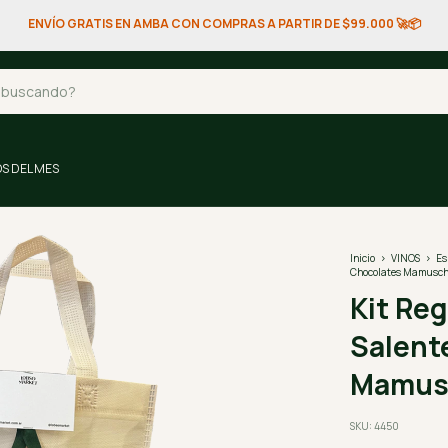
ENVÍO GRATIS EN AMBA CON COMPRAS A PARTIR DE $99.000 🚀📦
S DEL MES
Inicio
>
VINOS
>
Es
Chocolates Mamusc
Kit Re
Salent
Mamus
SKU:
4450