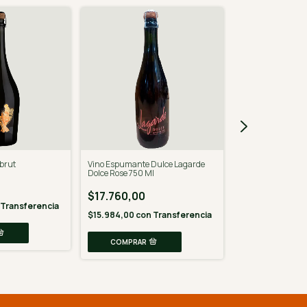
 brut
Vino Espumante Dulce Lagarde
Veuve Clicquot Br
Dolce Rose 750 Ml
Años 750 Ml Con 
$17.760,00
$258.350,00
Transferencia
$15.984,00
con
Transferencia
$232.515,00
co
6
x
$43.058,33
sin i