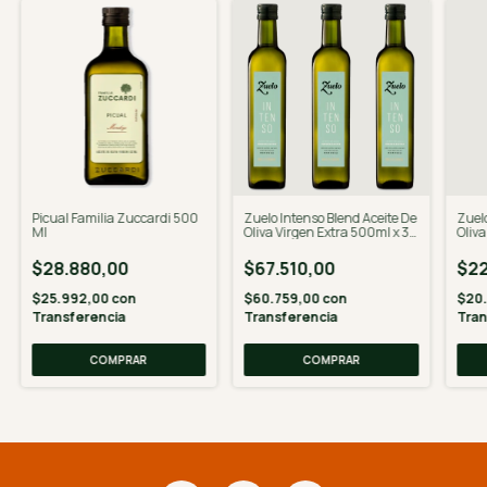
Picual Familia Zuccardi 500
Zuelo Intenso Blend Aceite De
Zuelo
Ml
Oliva Virgen Extra 500ml x 3
Oliva
Un
$28.880,00
$67.510,00
$22
$25.992,00
con
$60.759,00
con
$20
Transferencia
Transferencia
Tran