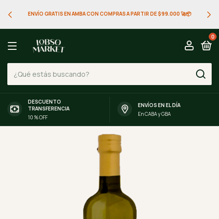
ENVÍO GRATIS EN AMBA CON COMPRAS A PARTIR DE $99.000 🚀📦
0
DESCUENTO
ENVÍOS EN EL DÍA
TRANSFERENCIA
En CABA y GBA
10 % OFF