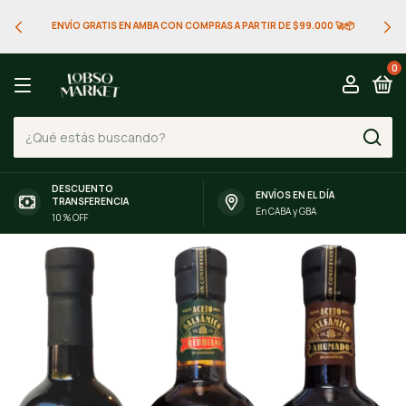
ENVÍO GRATIS EN AMBA CON COMPRAS A PARTIR DE $99.000 🚀📦
0
DESCUENTO
ENVÍOS EN EL DÍA
TRANSFERENCIA
En CABA y GBA
10 % OFF