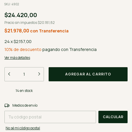
SKU:
4902
$24.420,00
Precio sin impuestos
$20.181,82
$21.978,00
con
Transferencia
24
x
$2.157,00
10% de descuento
pagando con Transferencia
Ver más detalles
14
en stock
CAMBIAR CP
Entregas para el CP:
Medios de envío
CALCULAR
No sé mi código postal