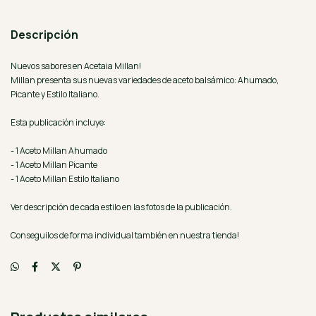
Descripción
Nuevos sabores en Acetaia Millan!
Millan presenta sus nuevas variedades de aceto balsámico: Ahumado,
Picante y Estilo Italiano.
Esta publicación incluye:
- 1 Aceto Millan Ahumado
- 1 Aceto Millan Picante
- 1 Aceto Millan Estilo Italiano
Ver descripción de cada estilo en las fotos de la publicación.
Conseguilos de forma individual también en nuestra tienda!