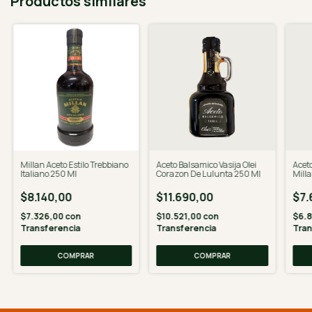
Productos similares
Millan Aceto Estilo Trebbiano
Aceto Balsamico Vasija Olei
Acet
Italiano 250 Ml
Corazon De Lulunta 250 Ml
Mill
$8.140,00
$11.690,00
$7.
$7.326,00
con
$10.521,00
con
$6.
Transferencia
Transferencia
Tran