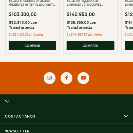
Estuche Madera Grabado
Estuche regalo Gran
Estu
Regalo Salentein Espumante
Enemigo y chocolates
Enem
+ Numina + Rapanui
Mamuschka
Laur 
Mam
$103.300,00
$140.950,00
$12
$92.970,00
con
$126.855,00
con
$114
Transferencia
Transferencia
Tran
3
x
$34.433,33
sin interés
3
x
$46.983,33
sin interés
3
x
$4
COMPRAR
COMPRAR
CONTACTÁNOS
NEWSLETTER