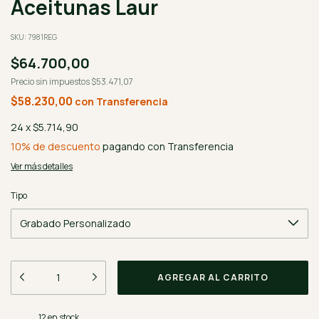
Aceitunas Laur
SKU:
7981REG
$64.700,00
Precio sin impuestos
$53.471,07
$58.230,00
con
Transferencia
24
x
$5.714,90
10% de descuento
pagando con Transferencia
Ver más detalles
Tipo
12
en stock