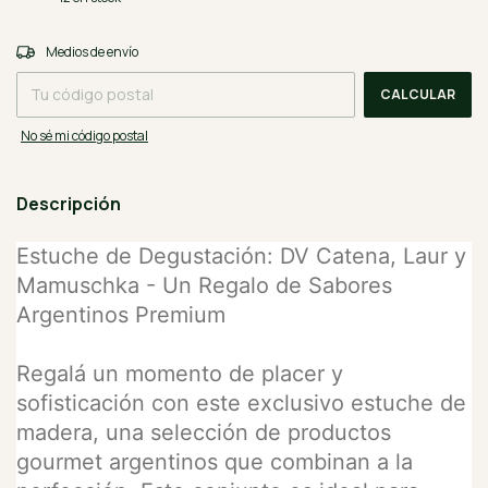
CAMBIAR CP
Entregas para el CP:
Medios de envío
CALCULAR
No sé mi código postal
Descripción
Estuche de Degustación: DV Catena, Laur y
Mamuschka - Un Regalo de Sabores
Argentinos Premium
Regalá un momento de placer y
sofisticación con este exclusivo estuche de
madera, una selección de productos
gourmet argentinos que combinan a la