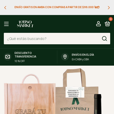
ENVÍO GRATIS EN AMBA CON COMPRAS A PARTIR DE $99.000 🚀📦
0
DESCUENTO
ENVÍOS EN EL DÍA
TRANSFERENCIA
En CABA y GBA
10 % OFF