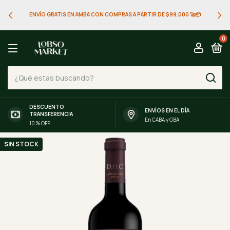
ENVÍO GRATIS EN AMBA CON COMPRAS A PARTIR DE $99.000 🚀📦
0
DESCUENTO
ENVÍOS EN EL DÍA
TRANSFERENCIA
En CABA y GBA
10 % OFF
SIN STOCK