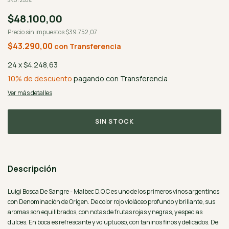
SKU:
2534
$48.100,00
Precio sin impuestos
$39.752,07
$43.290,00
con
Transferencia
24
x
$4.248,63
10% de descuento
pagando con Transferencia
Ver más detalles
Descripción
Luigi Bosca De Sangre - Malbec D.O.C es uno de los primeros vinos argentinos
con Denominación de Origen. De color rojo violáceo profundo y brillante, sus
aromas son equilibrados, con notas de frutas rojas y negras, y especias
dulces. En boca es refrescante y voluptuoso, con taninos finos y delicados. De