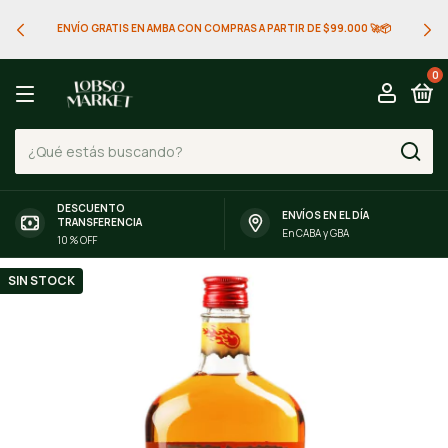
ENVÍO GRATIS EN AMBA CON COMPRAS A PARTIR DE $99.000 🚀📦
0
DESCUENTO
ENVÍOS EN EL DÍA
TRANSFERENCIA
En CABA y GBA
10 % OFF
SIN STOCK