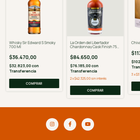
Whisky Sir Edward S Smoky
La Orden del Libertador
Chiv
700 Ml
Chardonnay Cask Finish 750
ML
$11
$36.470,00
$84.650,00
$10
$32.823,00
con
$76.185,00
con
Tran
Transferencia
Transferencia
3
x
$3
2
x
$42.325,00
sin interés