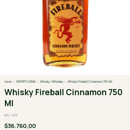
Inicio
>
ESPIRITUOSAS
>
Whisky / Whiskey
>
Whisky Fireball Cinnamon 750 Ml
Whisky Fireball Cinnamon 750
Ml
SKU:
1470
$36.760,00