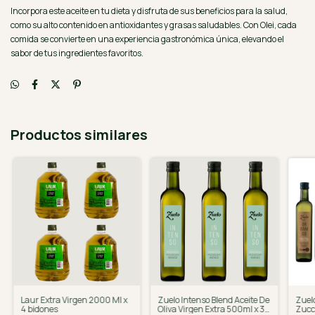
Incorpora este aceite en tu dieta y disfruta de sus beneficios para la salud,
como su alto contenido en antioxidantes y grasas saludables. Con Olei, cada
comida se convierte en una experiencia gastronómica única, elevando el
sabor de tus ingredientes favoritos.
Productos similares
Laur Extra Virgen 2000 Ml x
Zuelo Intenso Blend Aceite De
Zuel
4 bidones
Oliva Virgen Extra 500ml x 3
Zucc