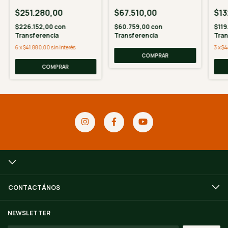
Un
$251.280,00
$67.510,00
$13
$226.152,00
con
$60.759,00
con
$119
Transferencia
Transferencia
Tran
6
x
$41.880,00
sin interés
3
x
$4
CONTACTÁNOS
NEWSLETTER