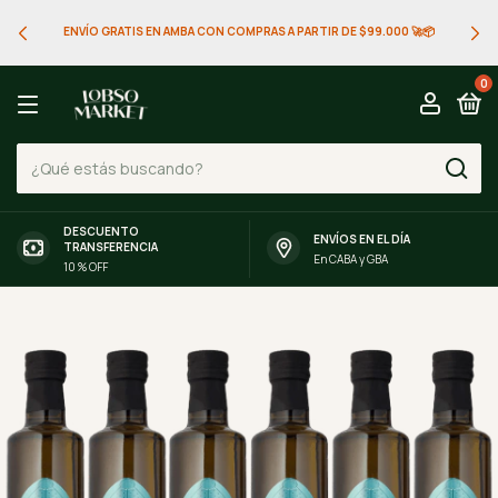
ENVÍO GRATIS EN AMBA CON COMPRAS A PARTIR DE $99.000 🚀📦
0
DESCUENTO
ENVÍOS EN EL DÍA
TRANSFERENCIA
En CABA y GBA
10 % OFF