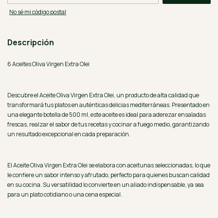
No sé mi código postal
Descripción
6 Aceites Oliva Virgen Extra Olei
Descubre el Aceite Oliva Virgen Extra Olei, un producto de alta calidad que
transformará tus platos en auténticas delicias mediterráneas. Presentado en
una elegante botella de 500 ml, este aceite es ideal para aderezar ensaladas
frescas, realzar el sabor de tus recetas y cocinar a fuego medio, garantizando
un resultado excepcional en cada preparación.
El Aceite Oliva Virgen Extra Olei se elabora con aceitunas seleccionadas, lo que
le confiere un sabor intenso y afrutado, perfecto para quienes buscan calidad
en su cocina. Su versatilidad lo convierte en un aliado indispensable, ya sea
para un plato cotidiano o una cena especial.