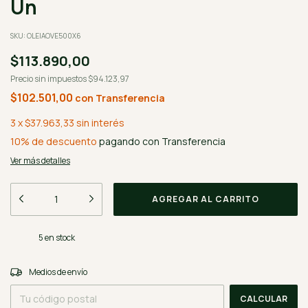
Un
SKU:
OLEIAOVE500X6
$113.890,00
Precio sin impuestos
$94.123,97
$102.501,00
con
Transferencia
3
x
$37.963,33
sin interés
10% de descuento
pagando con Transferencia
Ver más detalles
5
en stock
CAMBIAR CP
Entregas para el CP:
Medios de envío
CALCULAR