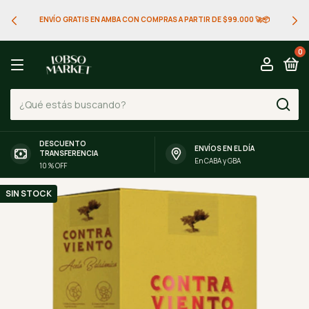
ENVÍO GRATIS EN AMBA CON COMPRAS A PARTIR DE $99.000 🚀📦
0
DESCUENTO
ENVÍOS EN EL DÍA
TRANSFERENCIA
En CABA y GBA
10 % OFF
SIN STOCK