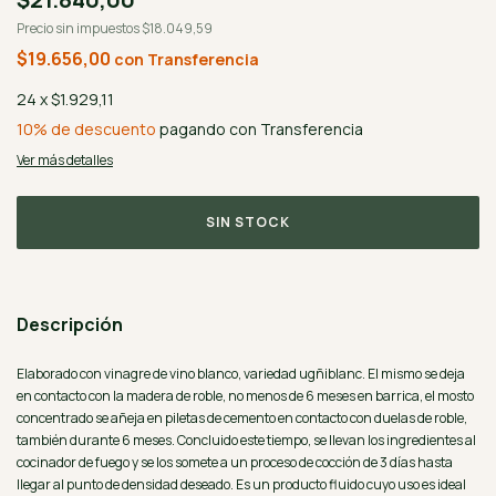
Precio sin impuestos
$18.049,59
$19.656,00
con
Transferencia
24
x
$1.929,11
10% de descuento
pagando con Transferencia
Ver más detalles
Descripción
Elaborado con vinagre de vino blanco, variedad ugñiblanc. El mismo se deja
en contacto con la madera de roble, no menos de 6 meses en barrica, el mosto
concentrado se añeja en piletas de cemento en contacto con duelas de roble,
también durante 6 meses. Concluido este tiempo, se llevan los ingredientes al
cocinador de fuego y se los somete a un proceso de cocción de 3 días hasta
llegar al punto de densidad deseado. Es un producto fluido cuyo uso es ideal