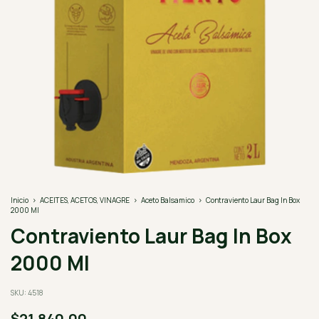
Inicio
>
ACEITES, ACETOS, VINAGRE
>
Aceto Balsamico
>
Contraviento Laur Bag In Box
2000 Ml
Contraviento Laur Bag In Box
2000 Ml
SKU:
4518
$21.840,00