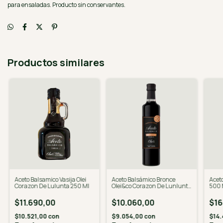
para ensaladas. Producto sin conservantes.
Productos similares
Aceto Balsamico Vasija Olei
Aceto Balsámico Bronce
Aceto
Corazon De Lulunta 250 Ml
Olei&co Corazon De Lunlunta
500 
500 Ml
$11.690,00
$10.060,00
$16
$10.521,00
con
$9.054,00
con
$14