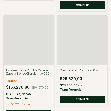
Espumante Sin Alcohol Catena
Chandon Brut Nature 750 Ml
Zapata Blonde Chardonnay 750
ml x 6 un - Desalcoholizado
$26.620,00
-
16
%
OFF
$23.958,00
con
$163.270,80
$194.370,00
Transferencia
$146.943,72
con
Transferencia
3
x
$54.423,60
sin interés