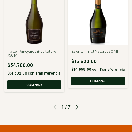
Piattelli Vineyards Brut Nature
Salentein Brut Nature 750 Ml
750 Ml
$16.620,00
$34.780,00
$14.958,00
con
Transferencia
$31.302,00
con
Transferencia
1
/
3