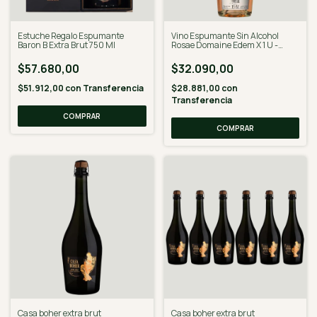
Estuche Regalo Espumante
Vino Espumante Sin Alcohol
Baron B Extra Brut 750 Ml
Rosae Domaine Edem X 1 U -
Desalcoholizado
$57.680,00
$32.090,00
$51.912,00
con
Transferencia
$28.881,00
con
Transferencia
Casa boher extra brut
Casa boher extra brut