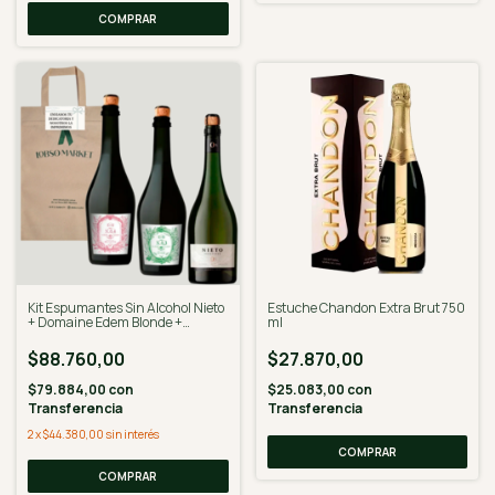
Kit Espumantes Sin Alcohol Nieto
Estuche Chandon Extra Brut 750
+ Domaine Edem Blonde +
ml
Domaine Edem Brunette -
Desalcoholizado
$88.760,00
$27.870,00
$79.884,00
con
$25.083,00
con
Transferencia
Transferencia
2
x
$44.380,00
sin interés