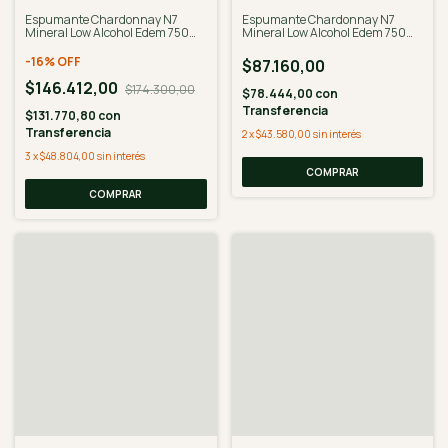
Espumante Chardonnay N7
Espumante Chardonnay N7
Mineral Low Alcohol Edem 750ml
Mineral Low Alcohol Edem 750ml
X 6 U
X 3 U
-
16
%
OFF
$87.160,00
$146.412,00
$174.300,00
$78.444,00
con
Transferencia
$131.770,80
con
Transferencia
2
x
$43.580,00
sin interés
3
x
$48.804,00
sin interés