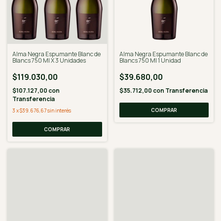
Alma Negra Espumante Blanc de
Alma Negra Espumante Blanc de
Blancs 750 Ml X 3 Unidades
Blancs 750 Ml 1 Unidad
$119.030,00
$39.680,00
$107.127,00
con
$35.712,00
con
Transferencia
Transferencia
3
x
$39.676,67
sin interés