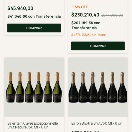
-
16
%
OFF
$45.940,00
$230.210,40
$274.060,00
$41.346,00
con
Transferencia
$207.189,36
con
Transferencia
3
x
$76.736,80
sin interés
Salentein Cuvée Excepcionnelle
Baron B Extra Brut 750 Ml x 6 un
Brut Nature 750 Ml x 6 un