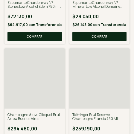
Espumante Chardonnay N7
Espumante Chardonnay N7
Stones Low Alcohol Edem 750 ml
Mineral Low Alcohol Domaine
X 3 U
Edem Catena 750 ml
$72.130,00
$29.050,00
$64.917,00
con
Transferencia
$26.145,00
con
Transferencia
Champagne Veuve Clicquot Brut
Taittinger Brut Reserve
Arrow Buenos Aires
Champagne Francia 750 Ml
$294.480,00
$259.190,00