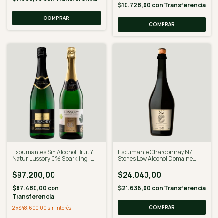
$10.728,00
con
Transferencia
Espumantes Sin Alcohol Brut Y
Espumante Chardonnay N7
Natur Lussory 0% Sparkling -
Stones Low Alcohol Domaine
Desalcoholizado
Edem Catena 750ml
$97.200,00
$24.040,00
$87.480,00
con
$21.636,00
con
Transferencia
Transferencia
2
x
$48.600,00
sin interés