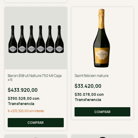
Baron B Brut Nature 750 Ml Caja
Saint felicien nature
x 6
$33.420,00
$433.920,00
$30.078,00
con
$390.528,00
con
Transferencia
Transferencia
6
x
$72.320,00
sin interés