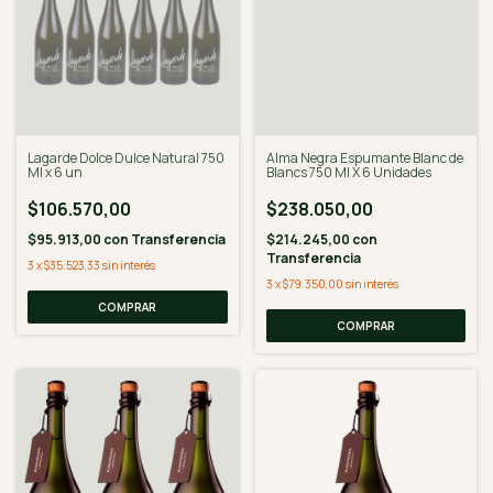
Lagarde Dolce Dulce Natural 750
Alma Negra Espumante Blanc de
Ml x 6 un
Blancs 750 Ml X 6 Unidades
$106.570,00
$238.050,00
$95.913,00
con
Transferencia
$214.245,00
con
Transferencia
3
x
$35.523,33
sin interés
3
x
$79.350,00
sin interés