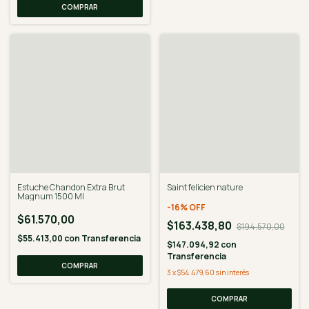
Estuche Chandon Extra Brut
Saint felicien nature
Magnum 1500 Ml
-
16
%
OFF
$61.570,00
$163.438,80
$194.570,00
$55.413,00
con
Transferencia
$147.094,92
con
Transferencia
3
x
$54.479,60
sin interés