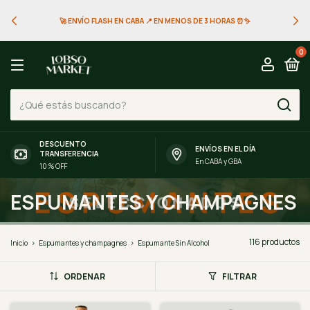
🚀 ENVÍO FLASH EN CABA 📍 EN MENOS DE 3 HORAS ⏰✨
0
DESCUENTO
ENVÍOS EN EL DÍA
TRANSFERENCIA
En CABA y GBA
10 % OFF
ESPUMANTES Y CHAMPAGNES
116 productos
Inicio
>
Espumantes y champagnes
>
Espumante Sin Alcohol
ORDENAR
FILTRAR