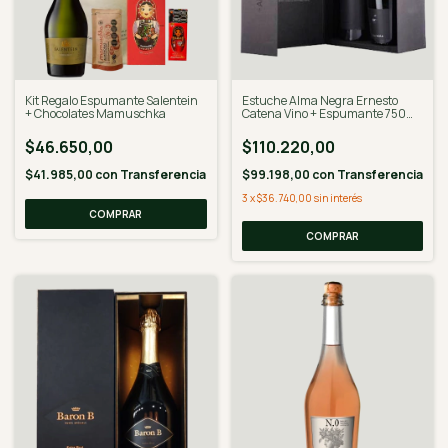
Kit Regalo Espumante Salentein
Estuche Alma Negra Ernesto
+ Chocolates Mamuschka
Catena Vino + Espumante 750
Ml.
$46.650,00
$110.220,00
$41.985,00
con
Transferencia
$99.198,00
con
Transferencia
3
x
$36.740,00
sin interés