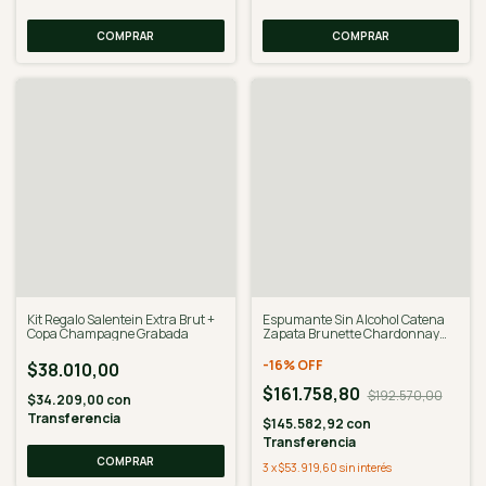
Kit Regalo Salentein Extra Brut +
Espumante Sin Alcohol Catena
Copa Champagne Grabada
Zapata Brunette Chardonnay
caja x 6 - Desalcoholizado
-
16
%
OFF
$38.010,00
$161.758,80
$192.570,00
$34.209,00
con
Transferencia
$145.582,92
con
Transferencia
3
x
$53.919,60
sin interés