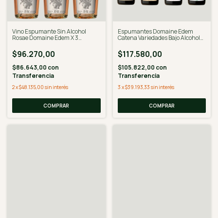
Vino Espumante Sin Alcohol
Espumantes Domaine Edem
Rosae Domaine Edem X 3
Catena Variedades Bajo Alcohol
Unidades - Desalcoholizado
N7, 0.4 Y 0.3 750 ml
$96.270,00
$117.580,00
$86.643,00
con
$105.822,00
con
Transferencia
Transferencia
2
x
$48.135,00
sin interés
3
x
$39.193,33
sin interés