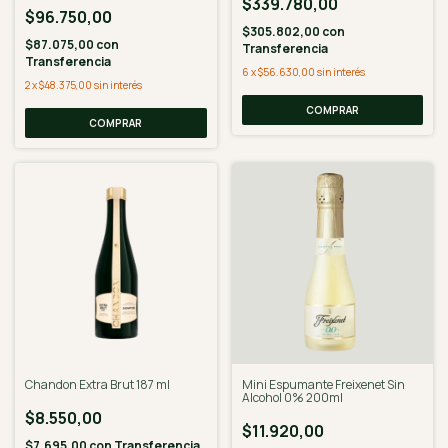
$339.780,00
$96.750,00
$305.802,00
con
$87.075,00
con
Transferencia
Transferencia
6
x
$56.630,00
sin interés
2
x
$48.375,00
sin interés
Chandon Extra Brut 187 ml
Mini Espumante Freixenet Sin
Alcohol 0% 200ml
$8.550,00
$11.920,00
$7.695,00
con
Transferencia