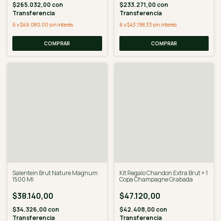
$265.032,00
con
$233.271,00
con
Transferencia
Transferencia
6
x
$49.080,00
sin interés
6
x
$43.198,33
sin interés
Salentein Brut Nature Magnum
Kit Regalo Chandon Extra Brut + 1
1500 Ml
Copa Champagne Grabada
$38.140,00
$47.120,00
$34.326,00
con
$42.408,00
con
Transferencia
Transferencia