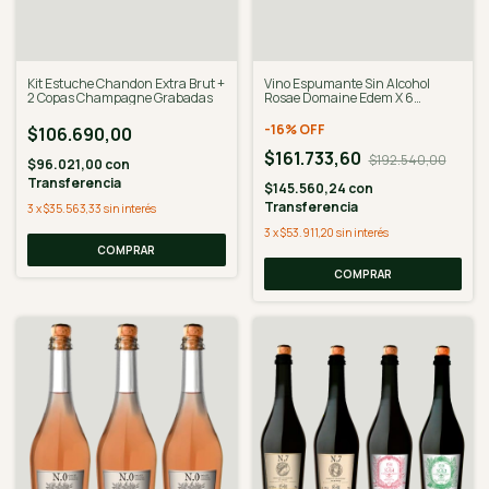
Kit Estuche Chandon Extra Brut +
Vino Espumante Sin Alcohol
2 Copas Champagne Grabadas
Rosae Domaine Edem X 6
Unidades - Desalcoholizado
-
16
%
OFF
$106.690,00
$161.733,60
$192.540,00
$96.021,00
con
Transferencia
$145.560,24
con
Transferencia
3
x
$35.563,33
sin interés
3
x
$53.911,20
sin interés
COMPRAR