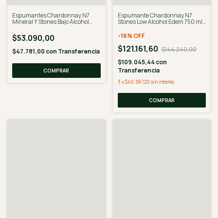
Espumantes Chardonnay N7
Espumante Chardonnay N7
Mineral Y Stones Bajo Alcohol
Stones Low Alcohol Edem 750 ml
Edem
X 6 U
-
16
%
OFF
$53.090,00
$121.161,60
$144.240,00
$47.781,00
con
Transferencia
$109.045,44
con
Transferencia
3
x
$40.387,20
sin interés